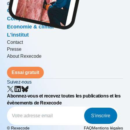
développement des entreprises
Conjoncture & prévisions
Compétitivité & croissance
Economie & climat
L'institut
Contact
Presse
About Rexecode
Essai gratuit
Suivez-nous
Abonnez-vous et recevez toutes les publications et les
évènements de Rexecode
S'inscrire
© Rexecode
FAQ
Mentions légales