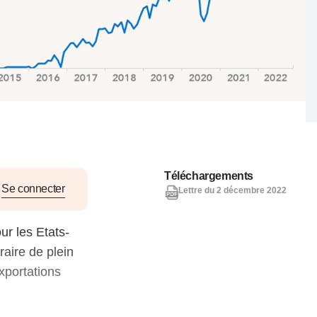
nat pour
tion et
ans la
Denis FERRAND
27 mai 2026
Téléchargements
Se connecter
Lettre du 2 décembre 2022
ur les Etats-
aire de plein
xportations