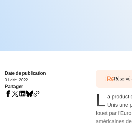
05 juin 202
Voir tous les pays
Voir tou
Au-delà d
lent du c
approvi
07 mai 202
L’épargn
l’Okava
27 mai 202
Voir tous les économistes
Voir tout
Date de publication
Réservé
01 déc. 2022
Partager
L
a producti
Unis une p
fouet par l'Eur
américaines de