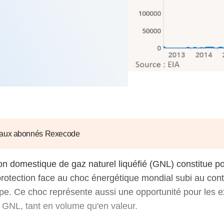
6
d'Olivier Redoulès au Sé
s les thèmes
Voir tous les produits
Rexecode
u choc pétrolier, le poison
10 juil. 2025
hoc sur les
sionnements
Mieux concilier décarbona
6
croissance économique d
stratégie climat
e française ou le syndrome de
20 déc. 2024
ngo
6
e la presse
Voir toutes les instances
 aux abonnés Rexecode
on domestique de gaz naturel liquéfié (GNL) constitue po
rotection face au choc énergétique mondial subi au contr
ope. Ce choc représente aussi une opportunité pour les e
 GNL, tant en volume qu'en valeur.