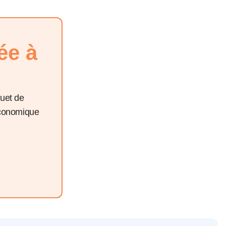
ée à
quet de
économique