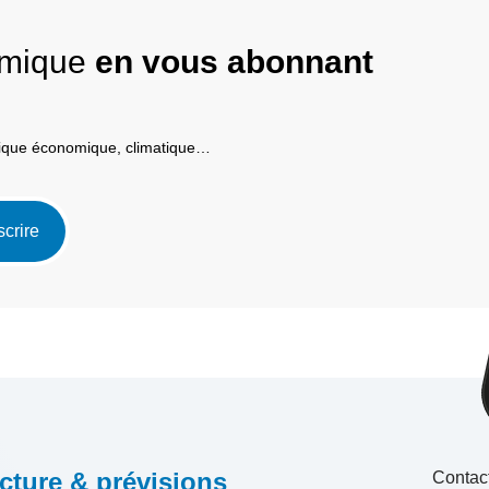
nomique
en vous abonnant
itique économique, climatique…
scrire
cture & prévisions
Contac