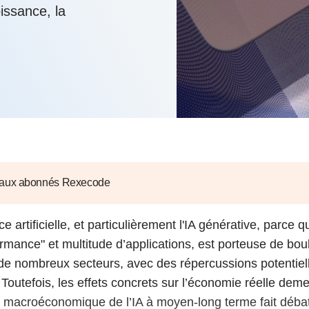
6
d'Olivier Redoulès au Sé
roissance, la
s les thèmes
Voir tous les produits
Rexecode
u choc pétrolier, le poison
10 juil. 2025
hoc sur les
sionnements
Mieux concilier décarbona
6
croissance économique d
stratégie climat
e française ou le syndrome de
20 déc. 2024
ngo
6
e la presse
Voir toutes les instances
 aux abonnés Rexecode
nce artificielle, et particulièrement l'IA générative, parce 
ormance" et multitude d’applications, est porteuse de bo
de nombreux secteurs, avec des répercussions potentie
 Toutefois, les effets concrets sur l’économie réelle deme
ct macroéconomique de l’IA à moyen-long terme fait déba