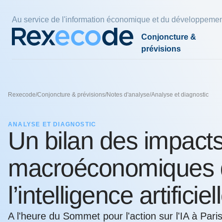
Panneau de gestion des cookies
Au service de l'information économique et du développemen
Conjoncture &
prévisions
Par pays et zones
Par thèmes
Par thèmes
Nos économistes
Par thè
Nos exp
Fiscalité
Rexecode
/
Conjoncture & prévisions
/
Notes d'analyse
/
Analyse et diagnostic
France
Compétitivité
Climat
Charles-Henri COLOMBIER
Energie 
Pouvoir d
Politiqu
plus eff
Zone euro
Croissance
Empreinte carbone
Denis FERRAND
Finances
Innovat
ANALYSE ET DIAGNOSTIC
l'indexat
Un bilan des impact
Etats-Unis
Coût du travail
Industrie verte
Olivier REDOULES
Immobili
Réindustr
24 juil. 202
Chine
Durée du travail
Stratégies de décarbonation
Raphaël TROTIGNON
macroéconomiques 
Economie
Pays émergents
comptes, 
30 juin 202
l’intelligence artificiel
L’avenir 
nos voisi
A l'heure du Sommet pour l'action sur l'IA à Pari
Voir tous les thèmes