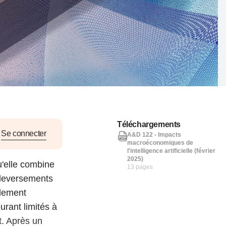
nat pour
tion et
ans la
Denis FERRAND
27 mai 2026
Téléchargements
Se connecter
A&D 122 - Impacts
macroéconomiques de
l'intelligence artificielle (février
2025)
qu'elle combine
13 pages
uleversements
llement
urant limités à
t. Après un