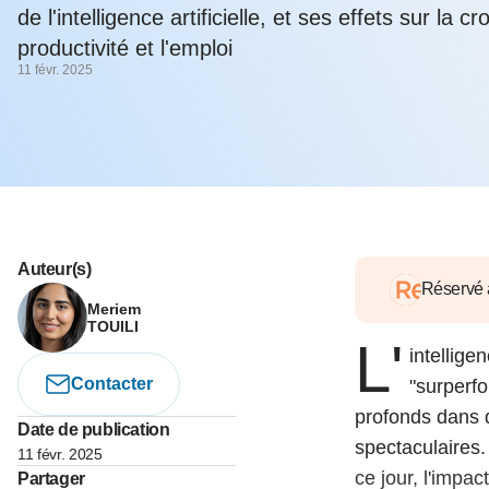
05 juin 202
de l'intelligence artificielle, et ses effets sur la c
Voir tous les pays
Voir tou
Au-delà d
productivité et l'emploi
lent du c
11 févr. 2025
approvi
07 mai 202
L’épargn
l’Okava
27 mai 202
Voir tous les économistes
Voir tout
Auteur(s)
Réservé
Meriem
TOUILI
L'
intellige
Contacter
"surperf
profonds dans 
Date de publication
spectaculaires.
11 févr. 2025
ce jour, l'impa
Partager