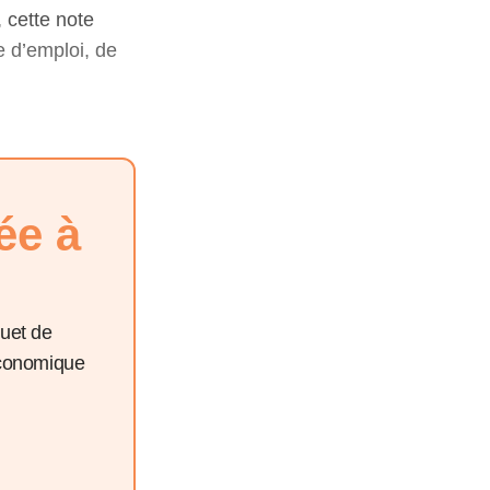
 cette note
e d’emploi, de
ée à
quet de
économique