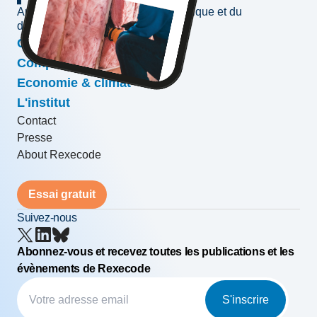
Au service de l'information économique et du
développement des entreprises
Conjoncture & prévisions
Compétitivité & croissance
Economie & climat
L'institut
Contact
Presse
About Rexecode
Essai gratuit
Suivez-nous
Abonnez-vous et recevez toutes les publications et les
évènements de Rexecode
S'inscrire