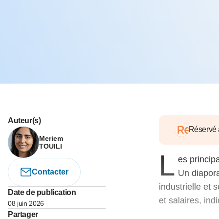
05 juin 202
Voir tous les pays
Voir tou
Au-delà d
lent du c
approvi
07 mai 202
L’épargn
l’Okava
27 mai 202
Voir tous les économistes
Voir tout
Auteur(s)
Réservé
Meriem
TOUILI
L
es princip
Contacter
Un diapora
industrielle et 
Date de publication
et salaires, in
08 juin 2026
Partager