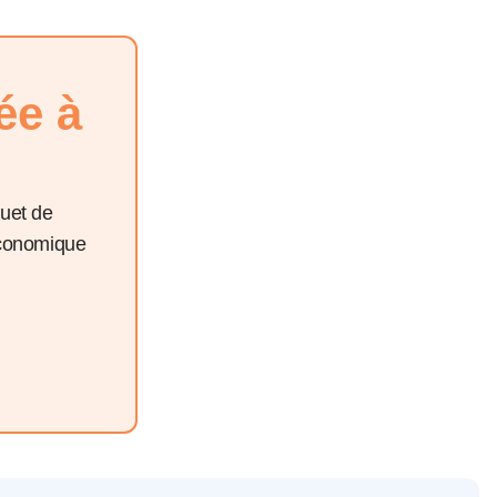
ée à
quet de
économique