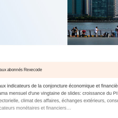
6
d'Olivier Redoulès au Sé
s les thèmes
Voir tous les produits
Rexecode
u choc pétrolier, le poison
10 juil. 2025
hoc sur les
sionnements
Mieux concilier décarbona
6
croissance économique d
stratégie climat
e française ou le syndrome de
20 déc. 2024
ngo
6
e la presse
Voir toutes les instances
 aux abonnés Rexecode
aux indicateurs de la conjoncture économique et financiè
ma mensuel d'une vingtaine de slides: croissance du PI
sectorielle, climat des affaires, échanges extérieurs, con
dicateurs monétaires et financiers…