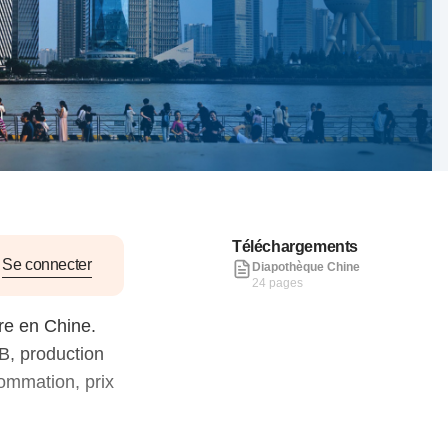
nat pour
tion et
ans la
Denis FERRAND
27 mai 2026
Téléchargements
Se connecter
Diapothèque Chine
24 pages
re en Chine.
B, production
sommation, prix