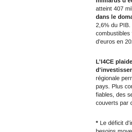
milliards d’e
atteint 407 mi
dans le doma
2,6% du PIB. 
combustibles f
d’euros en 20
L’I4CE plaid
d’investisse
régionale perm
pays. Plus co
fiables, des s
couverts par 
*
Le déficit d
besoins moyen