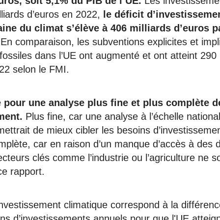
uros, soit 5,1% du PIB de l’UE.
Les investisseme
lliards d’euros en 2022,
le déficit d’investissem
ine du climat s’élève à 406 milliards d’euros p
En comparaison, les subventions explicites et impl
ossiles dans l’UE ont augmenté et ont atteint 290 
22 selon le FMI.
e pour une analyse plus fine et plus complète 
ment.
Plus fine, car une analyse à l’échelle nationa
ettrait de mieux cibler les besoins d’investissemen
mplète, car en raison d’un manque d’accès à des
ecteurs clés comme l’industrie ou l’agriculture ne s
ce rapport.
'investissement climatique correspond à la différenc
s d’investissements annuels pour que l'UE atteig