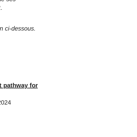
.
n ci-dessous.
t pathway for
2024