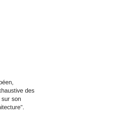
opéen,
xhaustive des
t sur son
itecture".