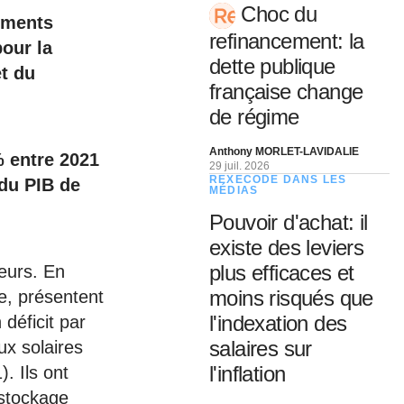
Choc du
ements
refinancement: la
our la
dette publique
t du
française change
de régime
Anthony MORLET-LAVIDALIE
 entre 2021
29 juil. 2026
REXECODE DANS LES
 du PIB de
MÉDIAS
Pouvoir d'achat: il
existe des leviers
plus efficaces et
eurs. En
moins risqués que
ie, présentent
l'indexation des
déficit par
salaires sur
ux solaires
l'inflation
. Ils ont
 stockage