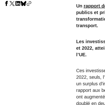
Un
rapport de
publics et p
transformati
transport.
Les investis
et 2022, atte
l’UE.
Ces investiss
2022, seuls, l
un surplus d’i
rapport aux b
ont augmenté 
doublé en deu