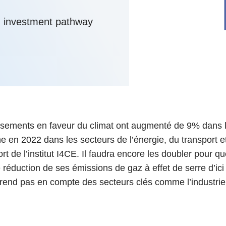
6
d'Olivier Redoulès au Sé
s les thèmes
Voir tous les produits
Rexecode
u choc pétrolier, le poison
n investment pathway
10 juil. 2025
hoc sur les
sionnements
Mieux concilier décarbona
6
croissance économique d
stratégie climat
e française ou le syndrome de
20 déc. 2024
ngo
6
e la presse
Voir toutes les instances
ssements en faveur du climat ont augmenté de 9% dans 
 en 2022 dans les secteurs de l’énergie, du transport e
t de l’institut I4CE. Il faudra encore les doubler pour qu
e réduction de ses émissions de gaz à effet de serre d’ici
prend pas en compte des secteurs clés comme l’industrie