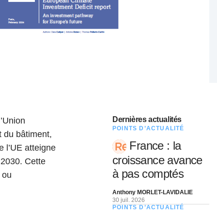
nat pour
tion et
ans la
Denis FERRAND
27 mai 2026
Dernières actualités
l’Union
POINTS D’ACTUALITÉ
t du bâtiment,
France : la
e l’UE atteigne
croissance avance
 2030. Cette
à pas comptés
 ou
Anthony MORLET-LAVIDALIE
30 juil. 2026
POINTS D’ACTUALITÉ