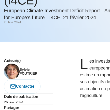
(I4CE)
05 juin 202
Voir tous les pays
Voir tou
Au-delà d
European Climate Investment Deficit Report - A
lent du c
for Europe’s future - I4CE, 21 février 2024
approvi
26 févr. 2024
07 mai 202
L’épargn
l’Okava
27 mai 202
L
Voir tous les économistes
Voir tout
Auteur(s)
es investi
européenne
Sylvie
FOUTRIER
estime un rappor
ses objectifs d
Contacter
estimation ne 
l’agriculture.
Date de publication
26 févr. 2024
Partager