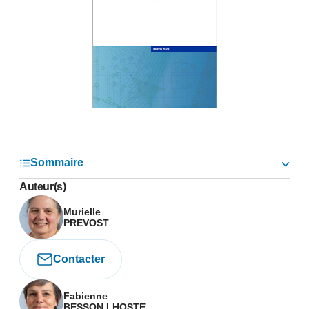
Sommaire
Auteur(s)
Murielle
PREVOST
Contacter
Fabienne
BESSON LHOSTE