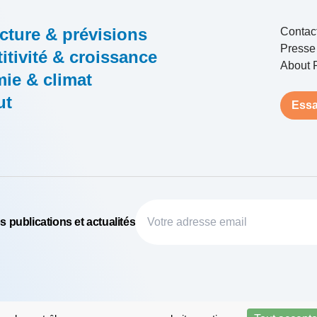
cture & prévisions
Contac
Presse
tivité & croissance
About 
ie & climat
ut
Essa
 publications et actualités