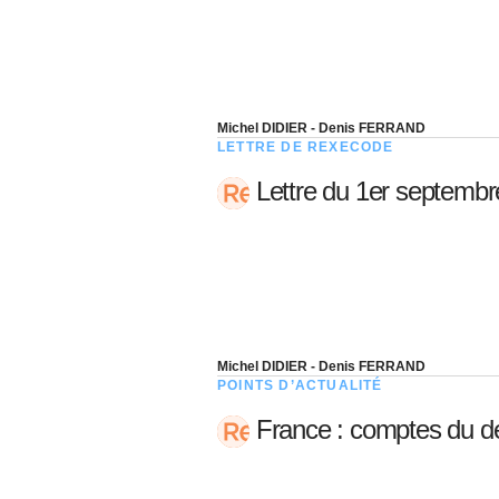
05 juin 202
Voir tous les pays
Voir tou
Au-delà d
lent du c
approvi
07 mai 202
Michel DIDIER - Denis FERRAND
LETTRE DE REXECODE
L’épargn
Lettre du 1er septemb
l’Okava
27 mai 202
Voir tous les économistes
Voir tout
Michel DIDIER - Denis FERRAND
POINTS D’ACTUALITÉ
France : comptes du d