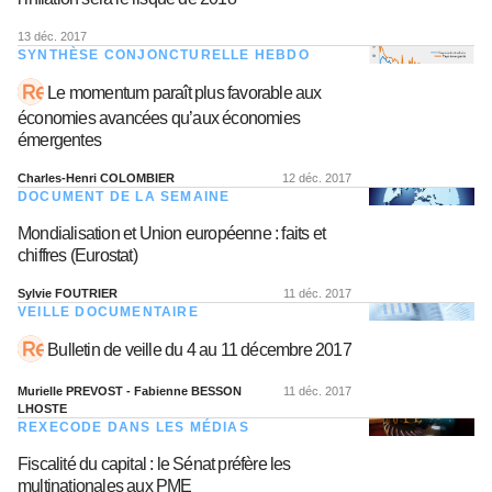
13 déc. 2017
SYNTHÈSE CONJONCTURELLE HEBDO
Le momentum paraît plus favorable aux
économies avancées qu’aux économies
émergentes
Charles-Henri COLOMBIER
12 déc. 2017
DOCUMENT DE LA SEMAINE
Mondialisation et Union européenne : faits et
chiffres (Eurostat)
Sylvie FOUTRIER
11 déc. 2017
VEILLE DOCUMENTAIRE
Bulletin de veille du 4 au 11 décembre 2017
Murielle PREVOST - Fabienne BESSON
11 déc. 2017
LHOSTE
REXECODE DANS LES MÉDIAS
Fiscalité du capital : le Sénat préfère les
multinationales aux PME