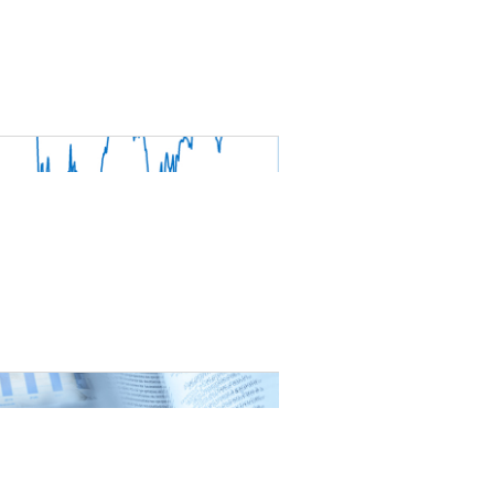
nat pour
tion et
ans la
Denis FERRAND
27 mai 2026