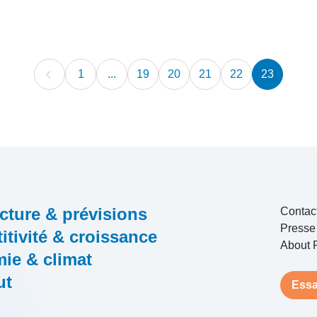
1
...
19
20
21
22
23
cture & prévisions
Contac
Presse
tivité & croissance
About 
ie & climat
ut
Essa