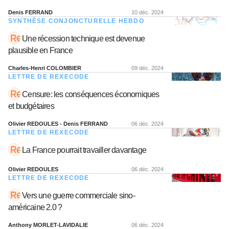
Denis FERRAND
10 déc. 2024
SYNTHÈSE CONJONCTURELLE HEBDO
Une récession technique est devenue
plausible en France
Charles-Henri COLOMBIER
09 déc. 2024
LETTRE DE REXECODE
Censure: les conséquences économiques
et budgétaires
Olivier REDOULES - Denis FERRAND
06 déc. 2024
LETTRE DE REXECODE
La France pourrait travailler davantage
Olivier REDOULES
06 déc. 2024
LETTRE DE REXECODE
Vers une guerre commerciale sino-
américaine 2.0 ?
Anthony MORLET-LAVIDALIE
06 déc. 2024