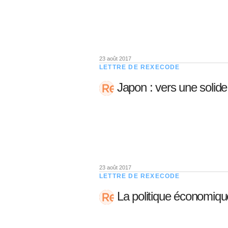
05 juin 202
Voir tous les pays
Voir tou
Au-delà d
lent du c
approvi
07 mai 202
23 août 2017
LETTRE DE REXECODE
L’épargn
Japon : vers une solide
l’Okava
27 mai 202
Voir tous les économistes
Voir tout
23 août 2017
LETTRE DE REXECODE
La politique économique