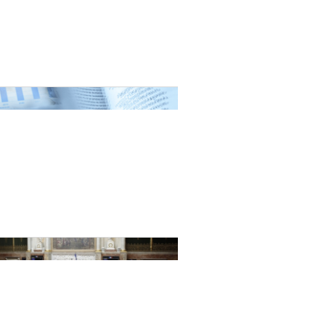
nat pour
tion et
ans la
Denis FERRAND
27 mai 2026