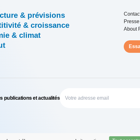
cture & prévisions
Contac
Presse
tivité & croissance
About 
ie & climat
ut
Essa
 publications et actualités