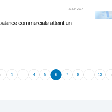
21 juin 2017
 balance commerciale atteint un
1
...
4
5
6
7
8
...
13