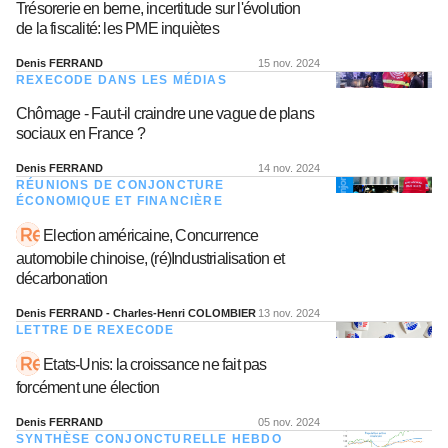
Trésorerie en berne, incertitude sur l'évolution
de la fiscalité: les PME inquiètes
Denis FERRAND
15 nov. 2024
REXECODE DANS LES MÉDIAS
Chômage - Faut-il craindre une vague de plans
sociaux en France ?
Denis FERRAND
14 nov. 2024
RÉUNIONS DE CONJONCTURE
ÉCONOMIQUE ET FINANCIÈRE
Election américaine, Concurrence
automobile chinoise, (ré)Industrialisation et
décarbonation
Denis FERRAND - Charles-Henri COLOMBIER
13 nov. 2024
LETTRE DE REXECODE
Etats-Unis: la croissance ne fait pas
forcément une élection
Denis FERRAND
05 nov. 2024
SYNTHÈSE CONJONCTURELLE HEBDO