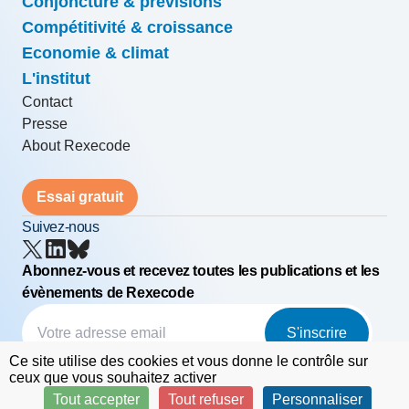
Conjoncture & prévisions
Compétitivité & croissance
Economie & climat
L'institut
Contact
Presse
About Rexecode
Essai gratuit
Suivez-nous
Abonnez-vous et recevez toutes les publications et les
évènements de Rexecode
S'inscrire
Ce site utilise des cookies et vous donne le contrôle sur
© Rexecode
FAQ
Mentions légales
ceux que vous souhaitez activer
Tout accepter
Tout refuser
Personnaliser