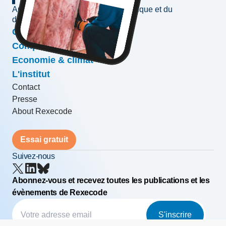
Au service de l'information économique et du
développement des entreprises
Conjoncture & prévisions
Compétitivité & croissance
Economie & climat
L'institut
Contact
Presse
About Rexecode
Essai gratuit
Suivez-nous
Abonnez-vous et recevez toutes les publications et les
évènements de Rexecode
S'inscrire