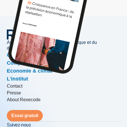
Au service de l'information économique et du
développement des entreprises
Conjoncture & prévisions
Compétitivité & croissance
Economie & climat
L'institut
Contact
Presse
About Rexecode
Essai gratuit
Suivez-nous