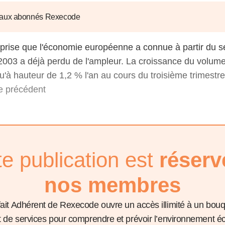
6
d'Olivier Redoulès au Sé
s les thèmes
Voir tous les produits
Rexecode
 aux abonnés Rexecode
u choc pétrolier, le poison
10 juil. 2025
hoc sur les
sionnements
Mieux concilier décarbona
eprise que l'économie européenne a connue à partir du 
6
croissance économique d
003 a déjà perdu de l'ampleur. La croissance du volume
stratégie climat
e française ou le syndrome de
qu'à hauteur de 1,2 % l'an au cours du troisième trimestr
20 déc. 2024
ngo
re précédent
6
e la presse
Voir toutes les instances
te publication est
réserv
nos membres
fait Adhérent de Rexecode ouvre un accès illimité à un bou
et de services pour comprendre et prévoir l’environnement 