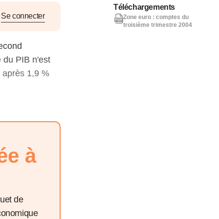
nat pour
Téléchargements
Se connecter
Zone euro : comptes du
troisième trimestre 2004
tion et
second
ans la
 du PIB n'est
e après 1,9 %
Denis FERRAND
27 mai 2026
ée à
quet de
économique