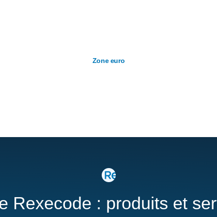
Zone euro
re Rexecode : produits et se