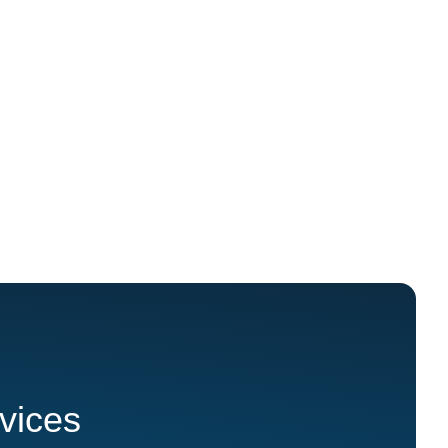
rvices