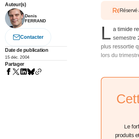
05 juin 202
Auteur(s)
Voir tous les pays
Voir tou
Réservé
Au-delà d
Denis
lent du c
FERRAND
L
approvi
a timide r
07 mai 202
Contacter
semestre 2
L’épargn
plus ressortie 
Date de publication
l’Okava
lors du trimest
15 déc. 2004
27 mai 202
Partager
Voir tous les économistes
Voir tout
Cet
Le for
produits 