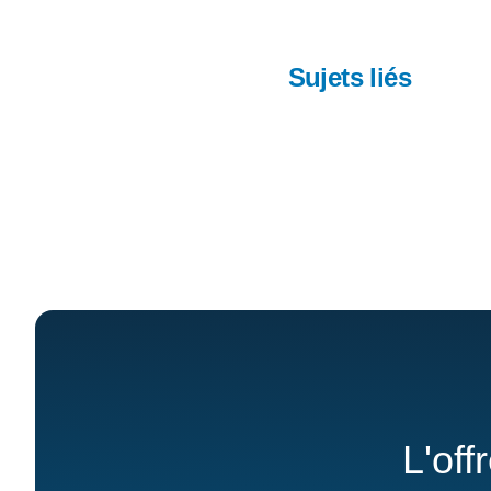
Sujets liés
L'off