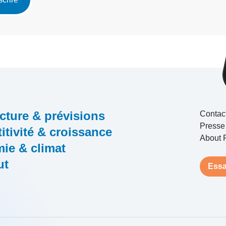
cture & prévisions
Contac
Presse
tivité & croissance
About 
ie & climat
ut
Essa