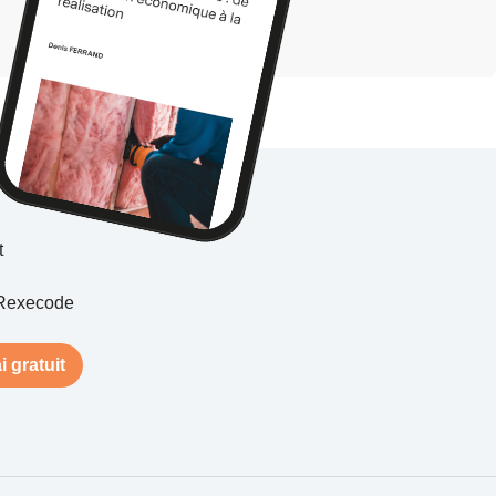
t
Rexecode
i gratuit