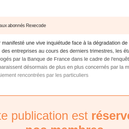
6
d'Olivier Redoulès au Sé
s les thèmes
Voir tous les produits
Rexecode
u choc pétrolier, le poison
10 juil. 2025
hoc sur les
sionnements
Mieux concilier décarbona
 aux abonnés Rexecode
6
croissance économique d
stratégie climat
r manifesté une vive inquiétude face à la dégradation de l
e française ou le syndrome de
20 déc. 2024
ngo
e des entreprises au cours des derniers trimestres, les é
6
rrogés par la Banque de France dans le cadre de l'enquêt
pparaissent désormais de plus en plus concernés par la 
e la presse
Voir toutes les instances
aiement rencontrées par les particuliers
te publication est
réserv