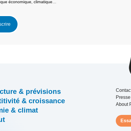
itique économique, climatique…
scrire
cture & prévisions
Contac
Presse
tivité & croissance
About 
ie & climat
ut
Essa