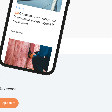
t
Rexecode
i gratuit