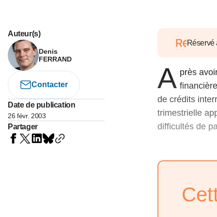
05 juin 202
Voir tous les pays
Voir tou
Au-delà d
lent du c
Auteur(s)
approvi
Réservé
Denis
07 mai 202
FERRAND
A
près avoi
L’épargn
l’Okava
Contacter
financièr
27 mai 202
de crédits inte
Date de publication
trimestrielle a
26 févr. 2003
Voir tous les économistes
Voir tout
difficultés de p
Partager
Cet