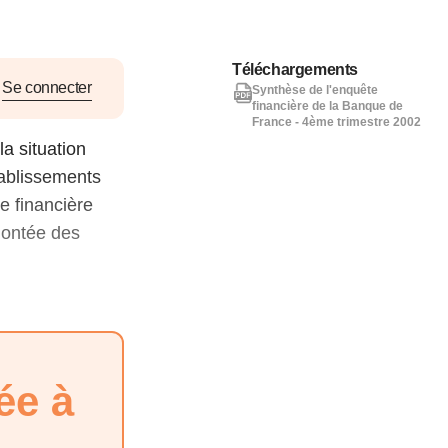
nat pour
Téléchargements
tion et
Se connecter
Synthèse de l'enquête
financière de la Banque de
ans la
France - 4ème trimestre 2002
a situation
tablissements
e financière
Denis FERRAND
27 mai 2026
montée des
ée à