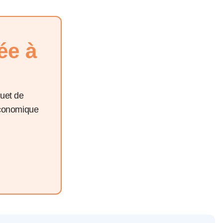
ée à
quet de
économique