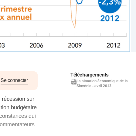
nat pour
tion et
ans la
Denis FERRAND
27 mai 2026
Téléchargements
Se connecter
La situation économique de la
Slovénie - avril 2013
e récession sur
ation budgétaire
rconstances qui
 commentateurs.