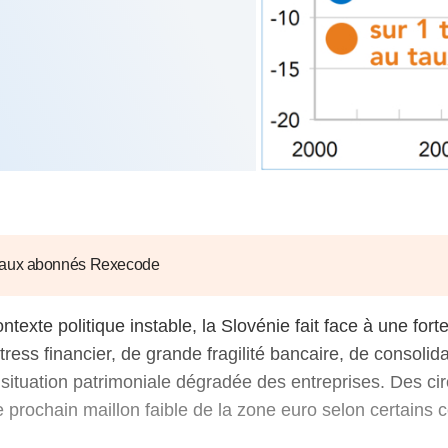
6
d'Olivier Redoulès au Sé
s les thèmes
Voir tous les produits
Rexecode
u choc pétrolier, le poison
10 juil. 2025
hoc sur les
sionnements
Mieux concilier décarbona
6
croissance économique d
stratégie climat
e française ou le syndrome de
20 déc. 2024
ngo
6
e la presse
Voir toutes les instances
 aux abonnés Rexecode
ntexte politique instable, la Slovénie fait face à une fort
tress financier, de grande fragilité bancaire, de consolid
situation patrimoniale dégradée des entreprises. Des ci
le prochain maillon faible de la zone euro selon certains