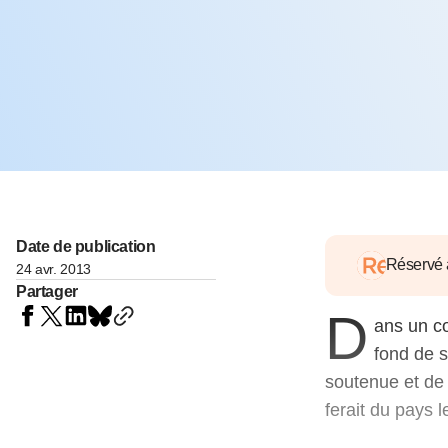
05 juin 202
Voir tous les pays
Voir tou
Au-delà d
lent du c
approvi
07 mai 202
L’épargn
l’Okava
27 mai 202
Voir tous les économistes
Voir tout
Date de publication
Réservé
24 avr. 2013
Partager
D
ans un co
fond de s
soutenue et de 
ferait du pays 