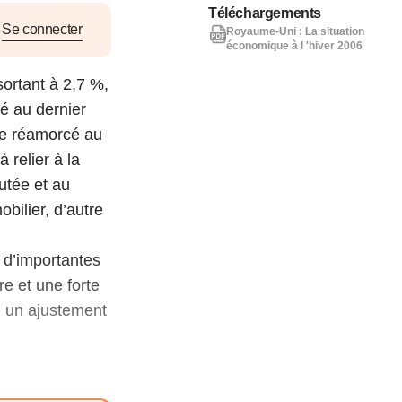
nat pour
Téléchargements
Se connecter
Royaume-Uni : La situation
économique à l 'hiver 2006
tion et
ortant à 2,7 %,
ans la
é au dernier
re réamorcé au
 relier à la
utée et au
Denis FERRAND
27 mai 2026
bilier, d’autre
 d’importantes
re et une forte
, un ajustement