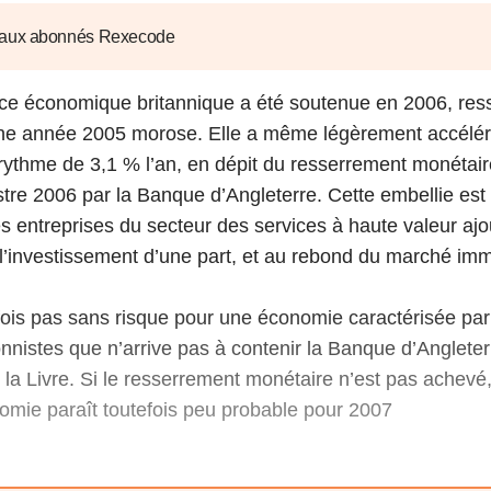
6
d'Olivier Redoulès au Sé
s les thèmes
Voir tous les produits
Rexecode
 aux abonnés Rexecode
u choc pétrolier, le poison
10 juil. 2025
hoc sur les
sionnements
Mieux concilier décarbona
ce économique britannique a été soutenue en 2006, ress
6
croissance économique d
une année 2005 morose. Elle a même légèrement accélér
stratégie climat
e française ou le syndrome de
 rythme de 3,1 % l’an, en dépit du resserrement monétai
20 déc. 2024
ngo
stre 2006 par la Banque d’Angleterre. Cette embellie est à
6
 entreprises du secteur des services à haute valeur ajo
investissement d’une part, et au rebond du marché immo
e la presse
Voir toutes les instances
efois pas sans risque pour une économie caractérisée par
ionnistes que n’arrive pas à contenir la Banque d’Angleter
 la Livre. Si le resserrement monétaire n’est pas achevé
nomie paraît toutefois peu probable pour 2007