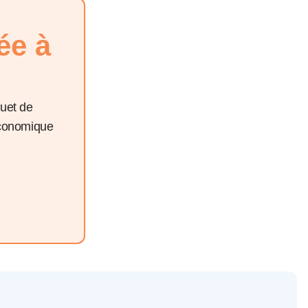
ée à
quet de
économique