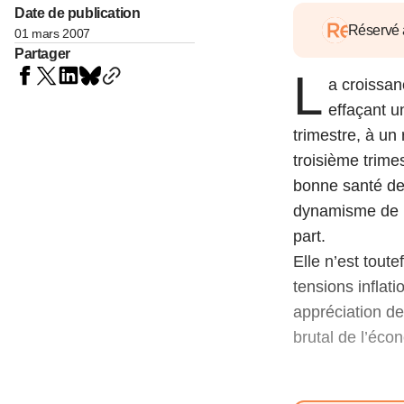
05 juin 202
Date de publication
Voir tous les pays
Voir tou
Réservé
01 mars 2007
Au-delà d
Partager
lent du c
L
approvi
a croissan
07 mai 202
effaçant 
L’épargn
trimestre, à un
l’Okava
troisième trime
27 mai 202
bonne santé des
dynamisme de l’
Voir tous les économistes
Voir tout
part.
Elle n’est tout
tensions inflat
appréciation de
brutal de l’éco