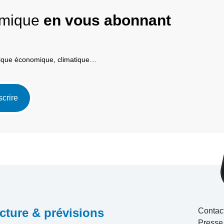
nomique
en vous abonnant
itique économique, climatique…
scrire
cture & prévisions
Contac
Presse