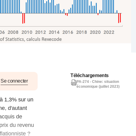
nat pour
tion et
ans la
Denis FERRAND
27 mai 2026
Téléchargements
Se connecter
PA-274 - Chine: situation
économique (juillet 2023)
 à 1,3% sur un
he, d'autant
’acquis de
prix du revenu
flationniste ?