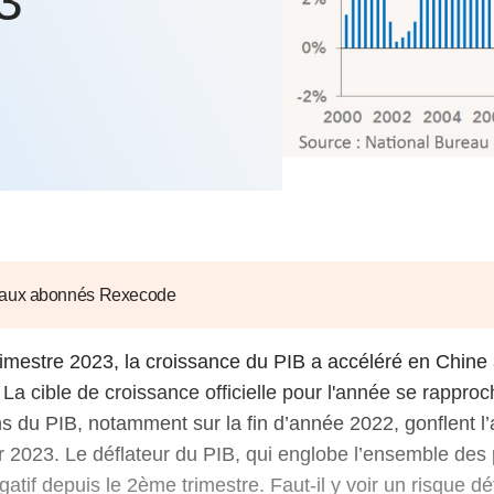
3
6
d'Olivier Redoulès au Sé
s les thèmes
Voir tous les produits
Rexecode
u choc pétrolier, le poison
10 juil. 2025
hoc sur les
sionnements
Mieux concilier décarbona
6
croissance économique d
stratégie climat
e française ou le syndrome de
20 déc. 2024
ngo
6
e la presse
Voir toutes les instances
 aux abonnés Rexecode
imestre 2023, la croissance du PIB a accéléré en Chine
 La cible de croissance officielle pour l'année se rapproc
ns du PIB, notamment sur la fin d’année 2022, gonflent l
 2023. Le déflateur du PIB, qui englobe l’ensemble des 
gatif depuis le 2ème trimestre. Faut-il y voir un risque dé