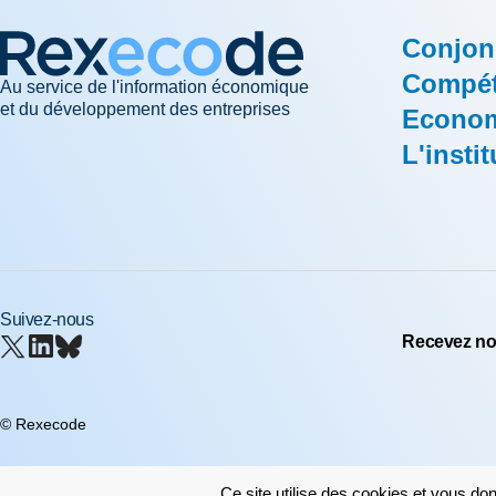
Conjon
Compéti
Au service de l'information économique
et du développement des entreprises
Econom
L'instit
Suivez-nous
Recevez nos
© Rexecode
Ce site utilise des cookies et vous do