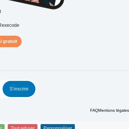
t
Rexecode
i gratuit
S'inscrire
FAQ
Mentions légales
r
Tout refuser
Personnaliser