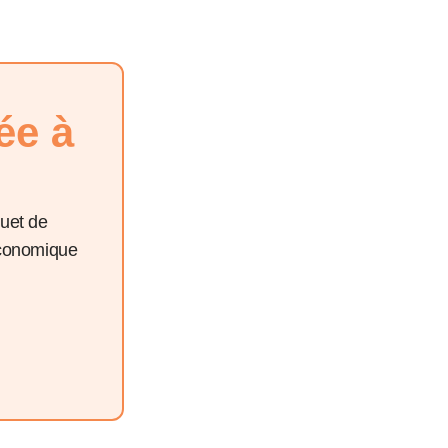
ée à
quet de
économique