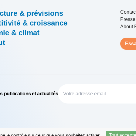
cture & prévisions
Contac
Presse
tivité & croissance
About 
ie & climat
ut
Essa
 publications et actualités
nne le contrôle sur ceux que vous souhaitez activer
Tout accepte