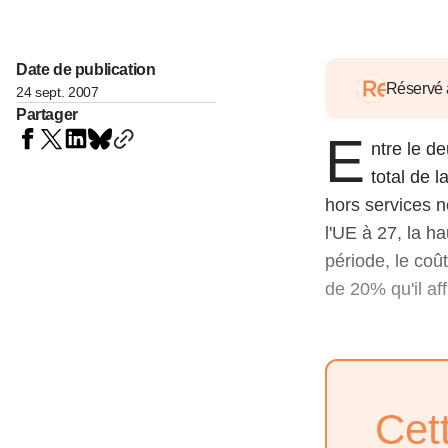
05 juin 202
Voir tous les pays
Voir tou
Au-delà d
lent du c
Date de publication
approvi
Réservé
24 sept. 2007
07 mai 202
Partager
E
ntre le d
L’épargn
l’Okava
total de 
27 mai 202
hors services 
l'UE à 27, la 
Voir tous les économistes
Voir tout
période, le coû
de 20% qu'il af
Cet