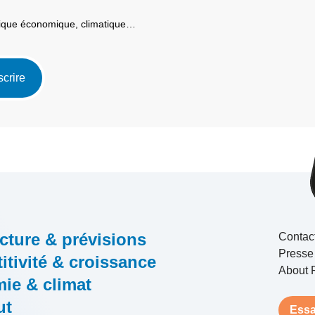
itique économique, climatique…
scrire
cture & prévisions
Contac
Presse
tivité & croissance
About 
ie & climat
ut
Essa