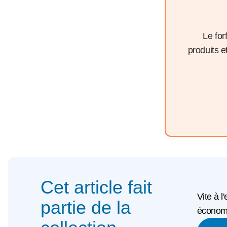
Le for
produits 
Cet article fait
Vite à l
partie de la
économi