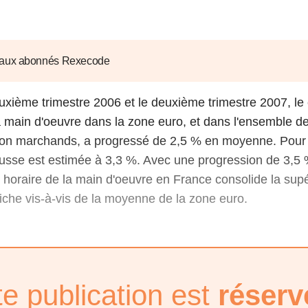
6
d'Olivier Redoulès au Sé
s les thèmes
Voir tous les produits
Rexecode
u choc pétrolier, le poison
10 juil. 2025
hoc sur les
sionnements
Mieux concilier décarbona
 aux abonnés Rexecode
6
croissance économique d
stratégie climat
euxième trimestre 2006 et le deuxième trimestre 2007, le 
e française ou le syndrome de
20 déc. 2024
ngo
la main d'oeuvre dans la zone euro, et dans l'ensemble d
6
non marchands, a progressé de 2,5 % en moyenne. Pour
hausse est estimée à 3,3 %. Avec une progression de 3,5
e la presse
Voir toutes les instances
t horaire de la main d'oeuvre en France consolide la supé
fiche vis-à-vis de la moyenne de la zone euro.
te publication est
réserv