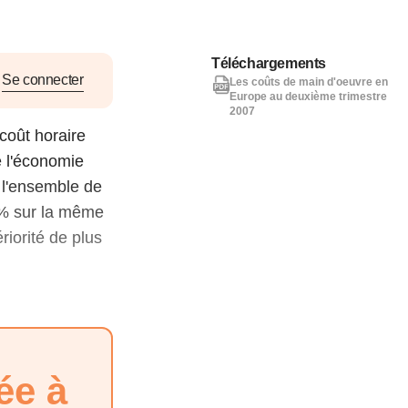
nat pour
Téléchargements
tion et
Se connecter
Les coûts de main d'oeuvre en
Europe au deuxième trimestre
ans la
2007
coût horaire
e l'économie
 l'ensemble de
Denis FERRAND
27 mai 2026
 % sur la même
riorité de plus
ée à