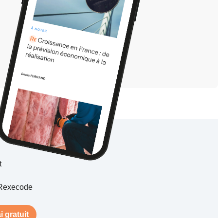
t
Rexecode
i gratuit