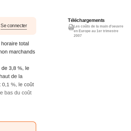
nat pour
Téléchargements
tion et
Se connecter
Les coûts de la main d'oeuvre
en Europe au 1er trimestre
ans la
2007
horaire total
s non marchands
Denis FERRAND
27 mai 2026
 de 3,8 %, le
haut de la
0,1 %, le coût
le bas du coût