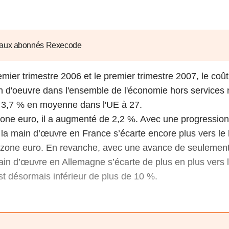
6
d'Olivier Redoulès au Sé
s les thèmes
Voir tous les produits
Rexecode
u choc pétrolier, le poison
10 juil. 2025
hoc sur les
sionnements
Mieux concilier décarbona
 aux abonnés Rexecode
6
croissance économique d
stratégie climat
emier trimestre 2006 et le premier trimestre 2007, le coût 
e française ou le syndrome de
20 déc. 2024
ngo
n d'oeuvre dans l'ensemble de l'économie hors service
6
 3,7 % en moyenne dans l'UE à 27.
one euro, il a augmenté de 2,2 %. Avec une progression
e la presse
Voir toutes les instances
 la main d’œuvre en France s’écarte encore plus vers le 
zone euro. En revanche, avec une avance de seulement 
ain d’œuvre en Allemagne s’écarte de plus en plus vers 
 est désormais inférieur de plus de 10 %.