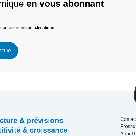
nomique
en vous abonnant
itique économique, climatique…
scrire
cture & prévisions
Contac
Presse
tivité & croissance
About 