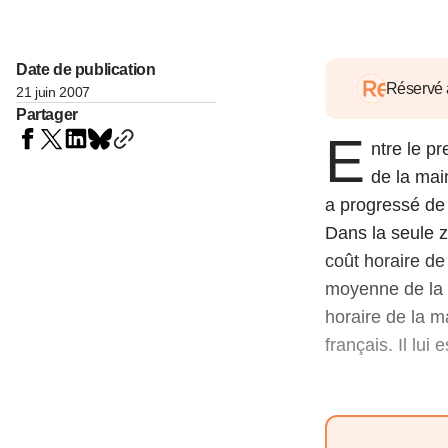
05 juin 202
Voir tous les pays
Voir tou
Au-delà d
lent du c
Date de publication
approvi
Réservé
21 juin 2007
07 mai 202
Partager
E
ntre le pr
L’épargn
l’Okava
de la mai
27 mai 202
a progressé de
Dans la seule z
Voir tous les économistes
Voir tout
coût horaire de
moyenne de la 
horaire de la m
français. Il lui