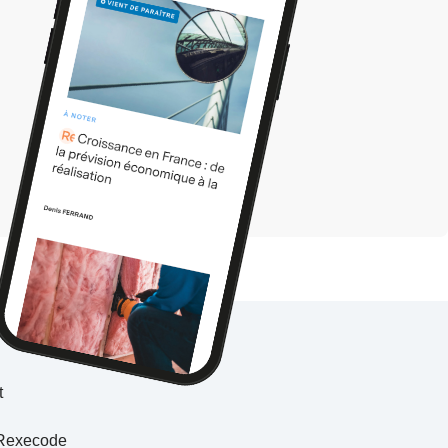
t
Rexecode