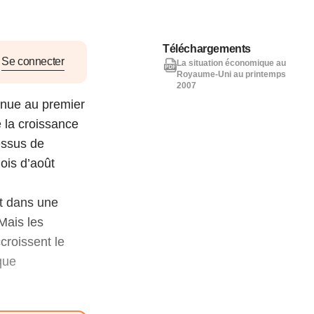
nat pour
Téléchargements
tion et
Se connecter
La situation économique au
Royaume-Uni au printemps
ans la
2007
enue au premier
 la croissance
essus de
Denis FERRAND
27 mai 2026
ois d’août
et dans une
Mais les
ccroissent le
que