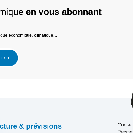
nomique
en vous abonnant
itique économique, climatique…
scrire
cture & prévisions
Contac
Presse