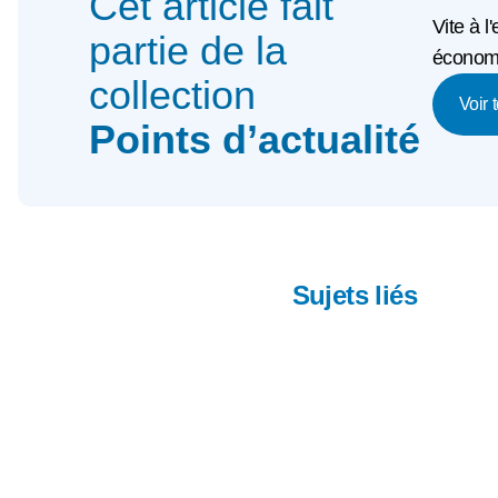
Cet article fait
Vite à l
partie de la
économi
collection
Voir 
Points d’actualité
Sujets liés