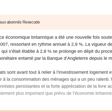
6
d'Olivier Redoulès au Sé
s les thèmes
Voir tous les produits
Rexecode
u choc pétrolier, le poison
10 juil. 2025
hoc sur les
sionnements
Mieux concilier décarbona
 aux abonnés Rexecode
6
croissance économique d
stratégie climat
ce économique britannique a été une nouvelle fois sout
e française ou le syndrome de
20 déc. 2024
ngo
2007, ressortant en rythme annuel à 2,9 %. La vigueur de
6
qui s’était établie à 2,8 % se prolonge en dépit du proc
onétaire entamé par la Banque d’Angleterre depuis le m
e la presse
Voir toutes les instances
ats sont avant tout à relier à l’investissement logement 
 à la consommation des ménages qui a un peu ralenti. 
onnistes persistantes et la forte appréciation de la livre a
stement plus important que prévu de l’économie britanni