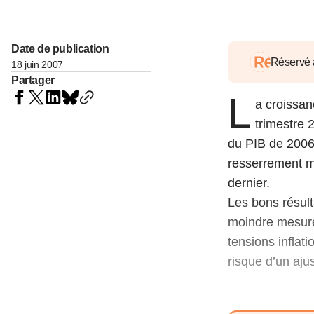
05 juin 202
Voir tous les pays
Voir tou
Au-delà d
lent du c
Date de publication
approvi
Réservé
18 juin 2007
07 mai 202
Partager
L
a croissan
L’épargn
l’Okava
trimestre 
27 mai 202
du PIB de 2006 
resserrement m
Voir tous les économistes
Voir tout
dernier.
Les bons résult
moindre mesure
tensions inflati
risque d’un aju