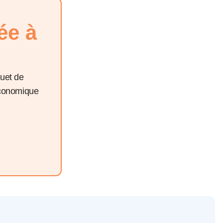
ée à
quet de
économique