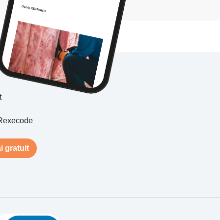
t
Rexecode
i gratuit