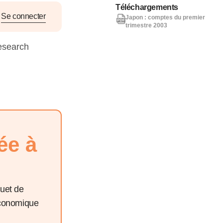
nat pour
Téléchargements
Se connecter
Japon : comptes du premier
trimestre 2003
tion et
esearch
ans la
Denis FERRAND
27 mai 2026
ée à
quet de
économique