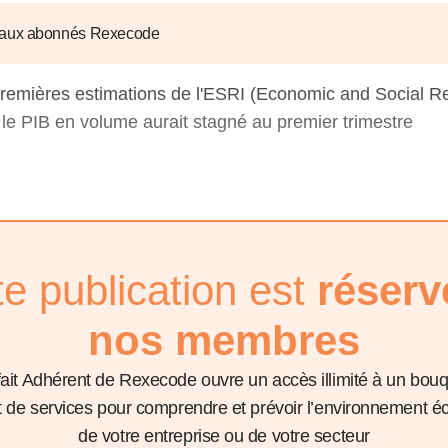
6
d'Olivier Redoulès au Sé
s les thèmes
Voir tous les produits
Rexecode
 aux abonnés Rexecode
u choc pétrolier, le poison
10 juil. 2025
hoc sur les
sionnements
Mieux concilier décarbona
premières estimations de l'ESRI (Economic and Social R
6
croissance économique d
), le PIB en volume aurait stagné au premier trimestre
stratégie climat
e française ou le syndrome de
20 déc. 2024
ngo
6
e la presse
Voir toutes les instances
te publication est
réserv
nos membres
fait Adhérent de Rexecode ouvre un accès illimité à un bou
et de services pour comprendre et prévoir l’environnement 
de votre entreprise ou de votre secteur