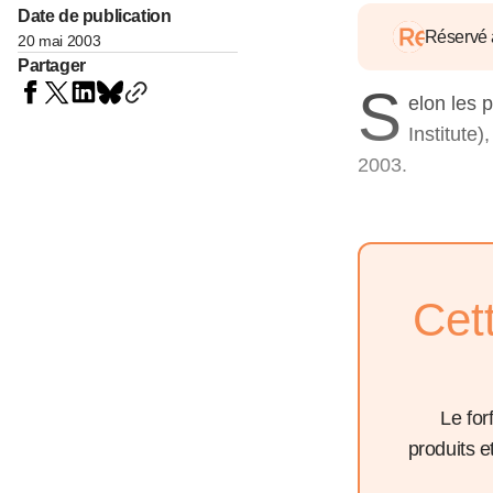
05 juin 202
Date de publication
Voir tous les pays
Voir tou
Réservé
20 mai 2003
Au-delà d
Partager
lent du c
S
approvi
elon les 
07 mai 202
Institute
L’épargn
2003.
l’Okava
27 mai 202
Voir tous les économistes
Voir tout
Cet
Le for
produits 