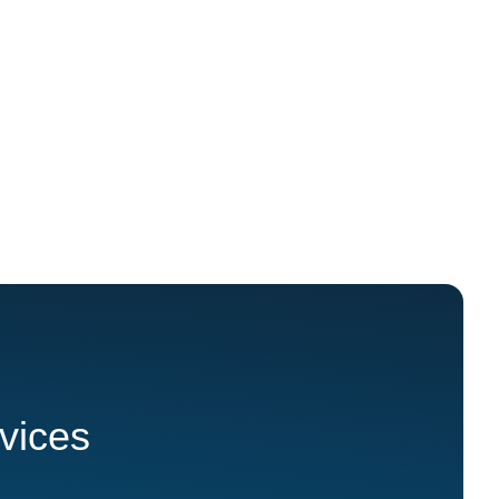
rvices