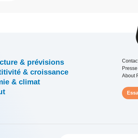
cture & prévisions
Contac
Presse
tivité & croissance
About 
ie & climat
ut
Essa