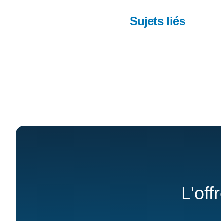
Sujets liés
L'off