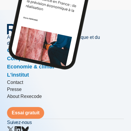
Au service de l'information économique et du
développement des entreprises
Conjoncture & prévisions
Compétitivité & croissance
Economie & climat
L'institut
Contact
Presse
About Rexecode
Essai gratuit
Suivez-nous