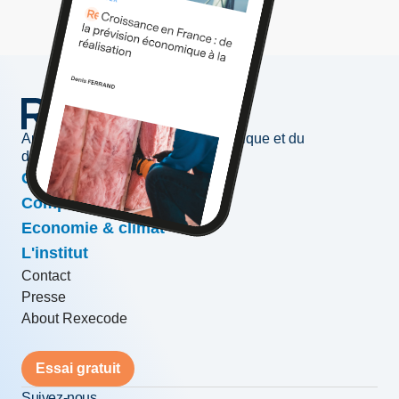
Au service de l'information économique et du
développement des entreprises
Conjoncture & prévisions
Compétitivité & croissance
Economie & climat
L'institut
Contact
Presse
About Rexecode
Essai gratuit
Suivez-nous