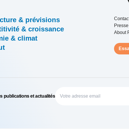
cture & prévisions
Contac
Presse
tivité & croissance
About 
ie & climat
ut
Essa
 publications et actualités