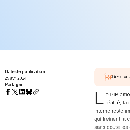
05 juin 202
Voir tous les pays
Voir tou
Au-delà d
lent du c
approvi
07 mai 202
L’épargn
l’Okava
27 mai 202
Voir tous les économistes
Voir tout
Date de publication
Réservé
25 avr. 2024
Partager
L
e PIB amér
réalité, l
interne reste i
qui freinent la 
sans doute les 