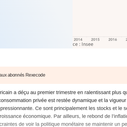
6
d'Olivier Redoulès au Sé
s les thèmes
Voir tous les produits
Rexecode
u choc pétrolier, le poison
10 juil. 2025
hoc sur les
sionnements
Mieux concilier décarbona
6
croissance économique d
stratégie climat
e française ou le syndrome de
20 déc. 2024
ngo
6
e la presse
Voir toutes les instances
 aux abonnés Rexecode
icain a déçu au premier trimestre en ralentissant plus 
a consommation privée est restée dynamique et la vigueu
mpressionnante. Ce sont principalement les stocks et le s
croissance économique. Par ailleurs, le rebond de l’inflat
craintes de voir la politique monétaire se maintenir un p