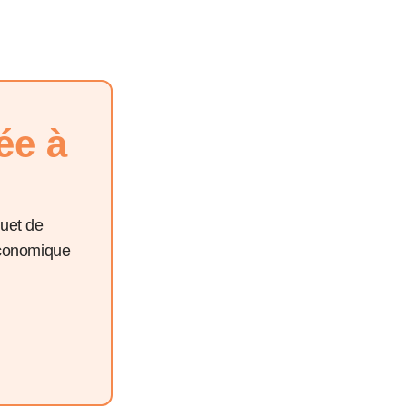
ée à
quet de
économique