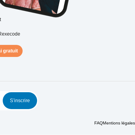
t
Rexecode
i gratuit
S'inscrire
FAQ
Mentions légales