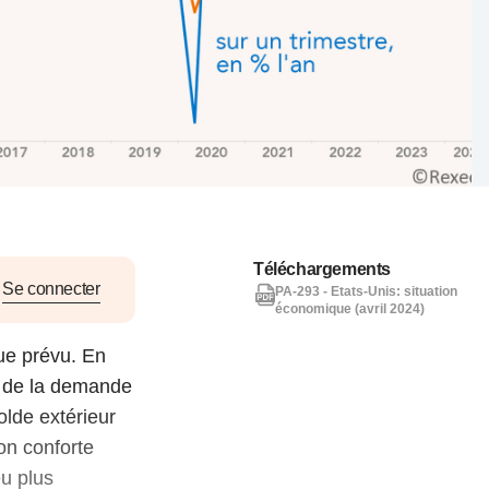
nat pour
tion et
ans la
Denis FERRAND
27 mai 2026
Téléchargements
Se connecter
PA-293 - Etats-Unis: situation
économique (avril 2024)
que prévu. En
r de la demande
olde extérieur
ion conforte
eu plus