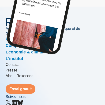
Au service de l'information économique et du
développement des entreprises
Conjoncture & prévisions
Compétitivité & croissance
Economie & climat
L'institut
Contact
Presse
About Rexecode
Essai gratuit
Suivez-nous