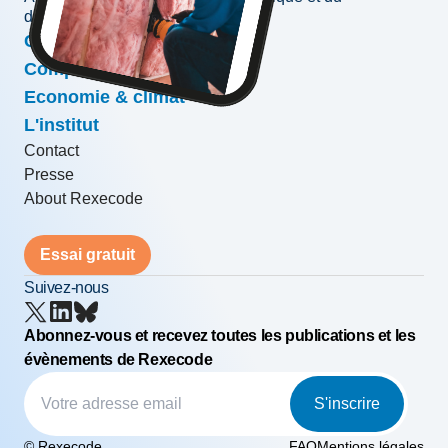
développement des entreprises
Conjoncture & prévisions
Compétitivité & croissance
Economie & climat
L'institut
Contact
Presse
About Rexecode
Essai gratuit
Suivez-nous
Abonnez-vous et recevez toutes les publications et les
évènements de Rexecode
S'inscrire
© Rexecode
FAQ
Mentions légales