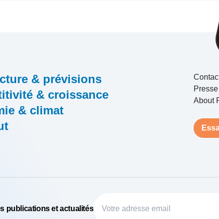
cture & prévisions
Contac
Presse
tivité & croissance
About 
ie & climat
ut
Essa
 publications et actualités