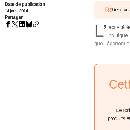
05 juin 202
Date de publication
Voir tous les pays
Voir tou
Réservé
14 janv. 2014
Au-delà d
Partager
lent du c
L’
approvi
activité
07 mai 202
politique
L’épargn
que l’économie 
l’Okava
27 mai 202
Voir tous les économistes
Voir tout
Cet
Le for
produits 