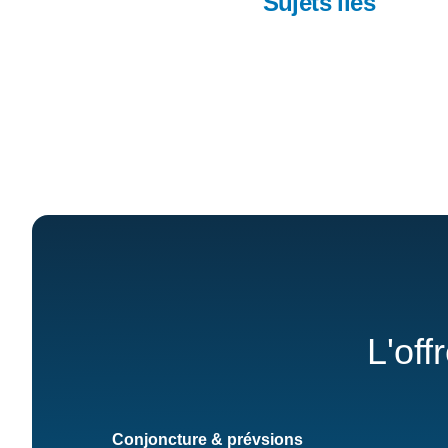
Sujets liés
L'off
Conjoncture & prévsions