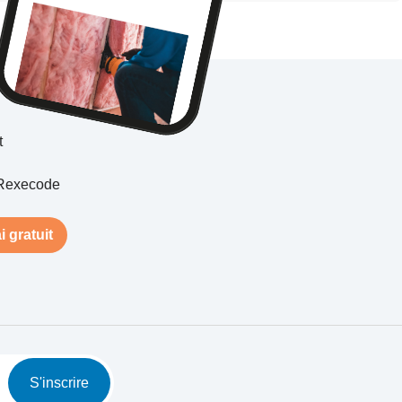
t
Rexecode
i gratuit
S'inscrire