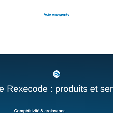
Asie émergente
re Rexecode : produits et se
Compétitivité & croissance