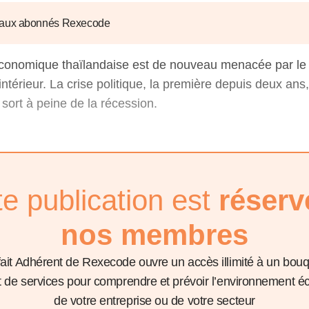
6
d'Olivier Redoulès au Sé
s les thèmes
Voir tous les produits
Rexecode
 aux abonnés Rexecode
u choc pétrolier, le poison
10 juil. 2025
hoc sur les
sionnements
Mieux concilier décarbona
 économique thaïlandaise est de nouveau menacée par le
6
croissance économique d
 intérieur. La crise politique, la première depuis deux ans,
stratégie climat
e française ou le syndrome de
sort à peine de la récession.
20 déc. 2024
ngo
6
e la presse
Voir toutes les instances
te publication est
réserv
nos membres
fait Adhérent de Rexecode ouvre un accès illimité à un bou
et de services pour comprendre et prévoir l’environnement 
de votre entreprise ou de votre secteur