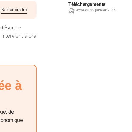
nat pour
Téléchargements
Se connecter
Lettre du 15 janvier 2014
tion et
 désordre
ans la
 intervient alors
Denis FERRAND
27 mai 2026
ée à
quet de
économique