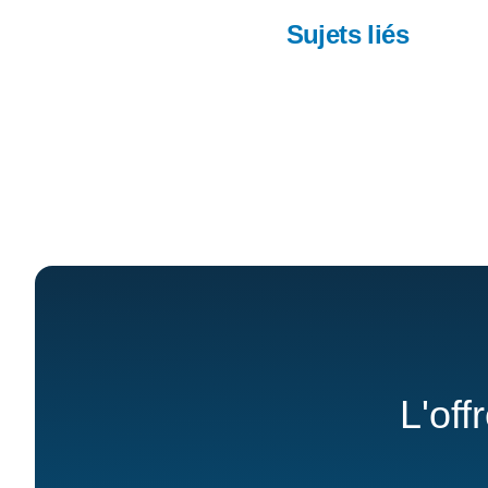
Sujets liés
L'off