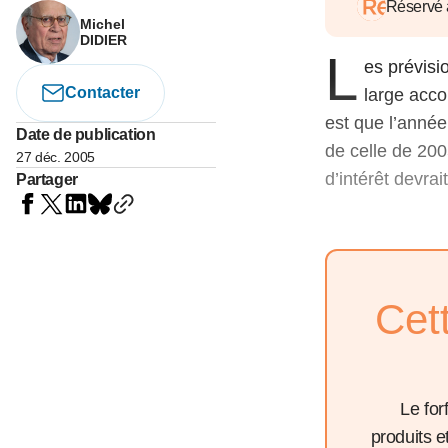
05 juin 202
Réservé
Voir tous les pays
Voir tou
Michel
Au-delà d
DIDIER
L
lent du c
es prévisi
approvi
Contacter
large acco
07 mai 202
est que l’année
Date de publication
L’épargn
de celle de 200
27 déc. 2005
l’Okava
d’intérêt devrai
Partager
27 mai 202
Voir tous les économistes
Voir tout
Cet
Le for
produits 