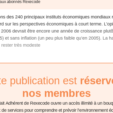
6
d'Olivier Redoulès au Sé
 aux abonnés Rexecode
s les thèmes
Voir tous les produits
Rexecode
u choc pétrolier, le poison
10 juil. 2025
hoc sur les
ons des 240 principaux instituts économiques mondiaux r
sionnements
Mieux concilier décarbona
rd sur les perspectives économiques à court terme. L’op
6
croissance économique d
 2006 devrait être encore une année de croissance plutôt
stratégie climat
e française ou le syndrome de
5) et sans inflation (un peu plus faible qu’en 2005). La 
20 déc. 2024
ngo
t rester très modeste
6
e la presse
Voir toutes les instances
te publication est
réserv
nos membres
fait Adhérent de Rexecode ouvre un accès illimité à un bou
et de services pour comprendre et prévoir l’environnement 