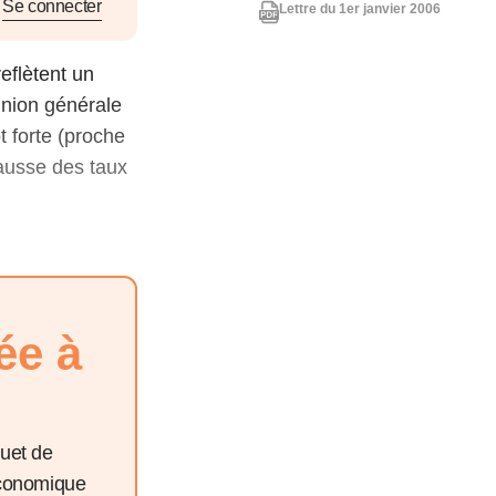
nat pour
Se connecter
Lettre du 1er janvier 2006
eflètent un
tion et
inion générale
ans la
 forte (proche
hausse des taux
Denis FERRAND
27 mai 2026
ée à
quet de
économique