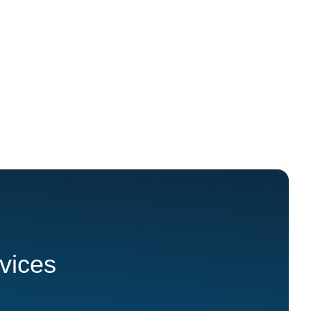
rvices