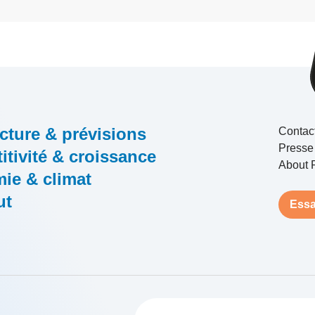
cture & prévisions
Contac
Presse
tivité & croissance
About 
ie & climat
ut
Essa