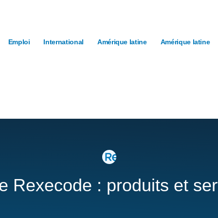
Emploi
International
Amérique latine
Amérique latine
re Rexecode : produits et se