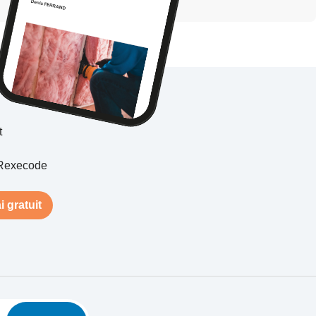
t
Rexecode
i gratuit