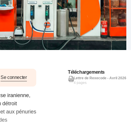
nat pour
tion et
ans la
Denis FERRAND
27 mai 2026
Téléchargements
Se connecter
Lettre de Rexecode - Avril 2026
4 pages
ise iranienne,
 détroit
 et aux pénuries
 des