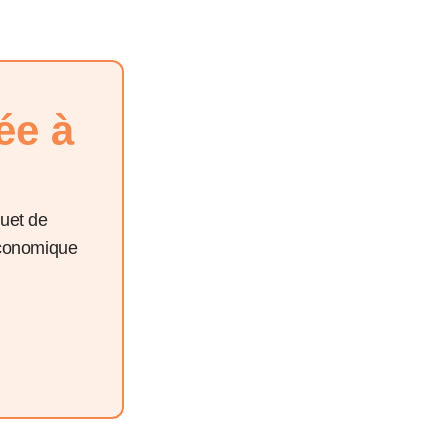
ée à
quet de
économique