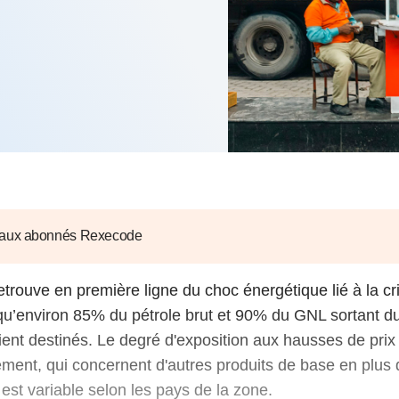
6
d'Olivier Redoulès au Sé
s les thèmes
Voir tous les produits
Rexecode
u choc pétrolier, le poison
10 juil. 2025
hoc sur les
sionnements
Mieux concilier décarbona
6
croissance économique d
stratégie climat
e française ou le syndrome de
20 déc. 2024
ngo
6
e la presse
Voir toutes les instances
 aux abonnés Rexecode
etrouve en première ligne du choc énergétique lié à la cr
u’environ 85% du pétrole brut et 90% du GNL sortant du
ient destinés. Le degré d'exposition aux hausses de prix
ment, qui concernent d'autres produits de base en plus
est variable selon les pays de la zone.