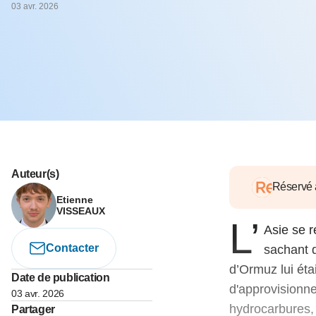
05 juin 202
03 avr. 2026
Voir tous les pays
Voir tou
Au-delà d
lent du c
approvi
07 mai 202
L’épargn
l’Okava
27 mai 202
Voir tous les économistes
Voir tout
Auteur(s)
Réservé
Etienne
VISSEAUX
L’
Asie se r
Contacter
sachant q
d’Ormuz lui éta
Date de publication
d'approvisionne
03 avr. 2026
hydrocarbures, 
Partager