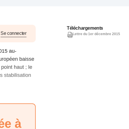
nat pour
tion et
Téléchargements
ans la
Se connecter
Lettre du 1er décembre 2015
015 au-
uropéen baisse
Denis FERRAND
27 mai 2026
oint haut ; le
 stabilisation
ée à