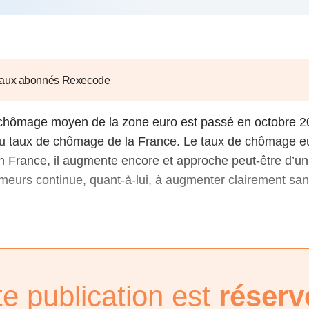
6
d'Olivier Redoulès au Sé
s les thèmes
Voir tous les produits
Rexecode
u choc pétrolier, le poison
10 juil. 2025
hoc sur les
sionnements
Mieux concilier décarbona
6
croissance économique d
 aux abonnés Rexecode
stratégie climat
e française ou le syndrome de
20 déc. 2024
ngo
 chômage moyen de la zone euro est passé en octobre 2
6
u taux de chômage de la France. Le taux de chômage e
 France, il augmente encore et approche peut-être d’un p
e la presse
Voir toutes les instances
urs continue, quant-à-lui, à augmenter clairement sans
te publication est
réserv