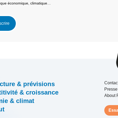
itique économique, climatique…
scrire
cture & prévisions
Contac
Presse
tivité & croissance
About 
ie & climat
ut
Essa