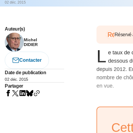
05 juin 202
02 déc. 2015
Voir tous les pays
Voir tou
Au-delà d
lent du c
approvi
Auteur(s)
07 mai 202
Réservé
Michel
L’épargn
DIDIER
L
l’Okava
e taux de
27 mai 202
Contacter
dessous d
depuis 2012. En
Voir tous les économistes
Voir tout
Date de publication
nombre de chôme
02 déc. 2015
en vue.
Partager
Cet