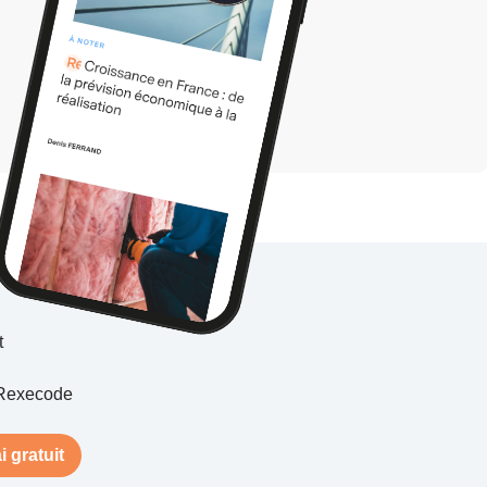
t
Rexecode
i gratuit