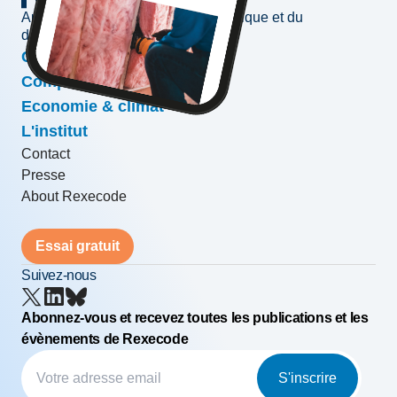
Au service de l'information économique et du
développement des entreprises
Conjoncture & prévisions
Compétitivité & croissance
Economie & climat
L'institut
Contact
Presse
About Rexecode
Essai gratuit
Suivez-nous
Abonnez-vous et recevez toutes les publications et les
évènements de Rexecode
S'inscrire