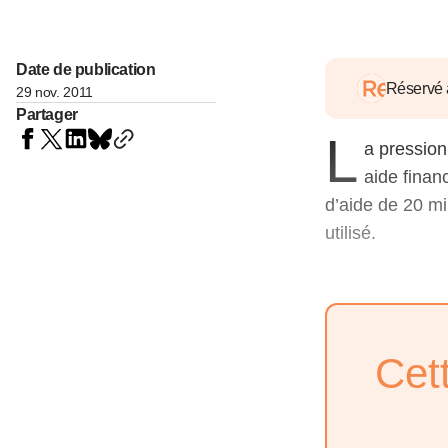
05 juin 202
Voir tous les pays
Voir tou
Au-delà d
lent du c
Date de publication
approvi
Réservé
29 nov. 2011
07 mai 202
Partager
L
a pression
L’épargn
l’Okava
aide finan
27 mai 202
d’aide de 20 mi
utilisé.
Voir tous les économistes
Voir tout
Cet