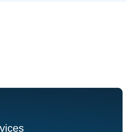
rvices