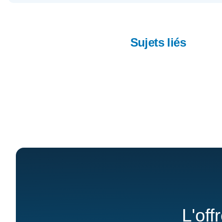
Sujets liés
L'off