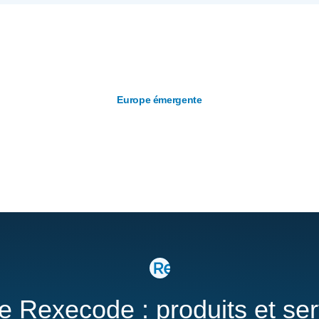
Europe émergente
re Rexecode : produits et se