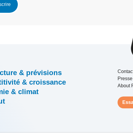
scrire
cture & prévisions
Contac
Presse
tivité & croissance
About 
ie & climat
ut
Essa