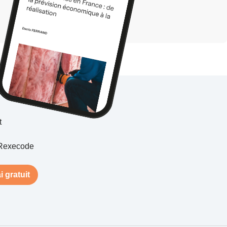
t
Rexecode
i gratuit