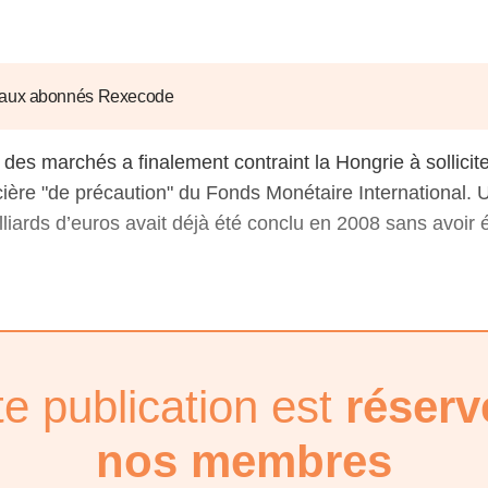
6
d'Olivier Redoulès au Sé
s les thèmes
Voir tous les produits
Rexecode
u choc pétrolier, le poison
10 juil. 2025
hoc sur les
sionnements
Mieux concilier décarbona
 aux abonnés Rexecode
6
croissance économique d
stratégie climat
 des marchés a finalement contraint la Hongrie à sollicit
e française ou le syndrome de
20 déc. 2024
ngo
cière "de précaution" du Fonds Monétaire International. 
6
lliards d’euros avait déjà été conclu en 2008 sans avoir 
e la presse
Voir toutes les instances
te publication est
réserv
nos membres