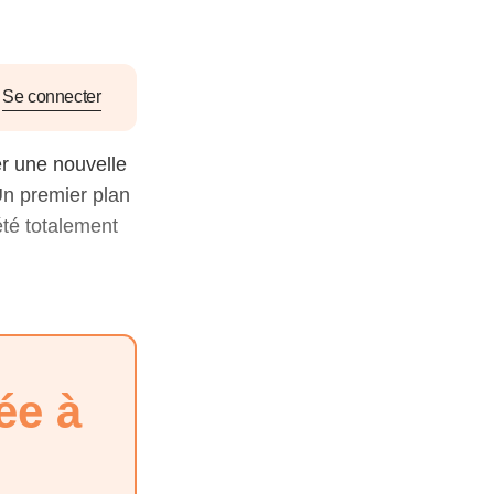
nat pour
tion et
Se connecter
ans la
er une nouvelle
Un premier plan
été totalement
Denis FERRAND
27 mai 2026
ée à