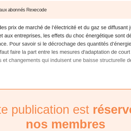
6
d'Olivier Redoulès au Sé
s les thèmes
Voir tous les produits
Rexecode
 aux abonnés Rexecode
u choc pétrolier, le poison
10 juil. 2025
hoc sur les
sionnements
Mieux concilier décarbona
es prix de marché de l’électricité et du gaz se diffusant 
6
croissance économique d
 aux entreprises, les effets du choc énergétique sont d
stratégie climat
e française ou le syndrome de
ance. Pour savoir si le décrochage des quantités d’éner
20 déc. 2024
ngo
 faut faire la part entre les mesures d'adaptation de court
6
 et changements qui induisent une baisse structurelle de 
e la presse
Voir toutes les instances
te publication est
réserv
nos membres