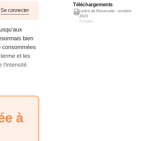
nat pour
Téléchargements
Se connecter
Lettre de Rexecode - octobre
2023
4 pages
tion et
jusqu’aux
ans la
ésormais bien
gie consommées
 terme et les
l'intensité
Denis FERRAND
27 mai 2026
ée à