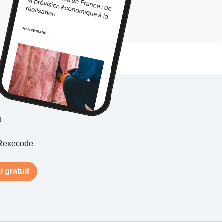
t
Rexecode
i gratuit