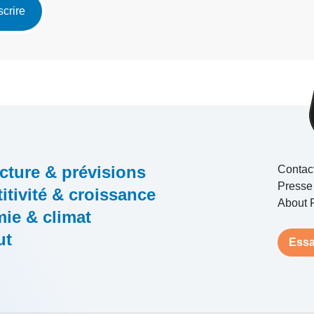
scrire
cture & prévisions
Contac
Presse
tivité & croissance
About 
ie & climat
ut
Essa