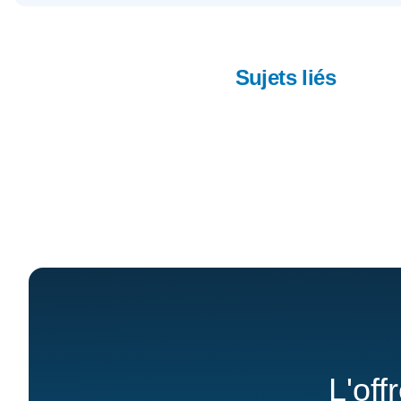
Sujets liés
L'off