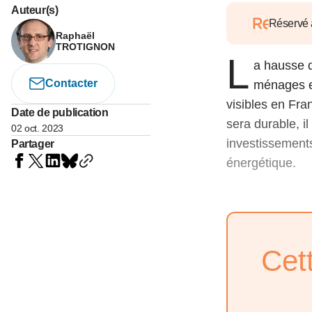
05 juin 202
Auteur(s)
Voir tous les pays
Voir tou
Réservé
Au-delà d
Raphaël
lent du c
TROTIGNON
L
approvi
a hausse d
07 mai 202
Contacter
ménages et
L’épargn
visibles en Fr
Date de publication
l’Okava
sera durable, il
02 oct. 2023
27 mai 202
investissements
Partager
énergétique.
Voir tous les économistes
Voir tout
Cet