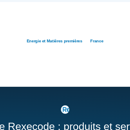
Energie et Matières premières
France
re Rexecode : produits et se