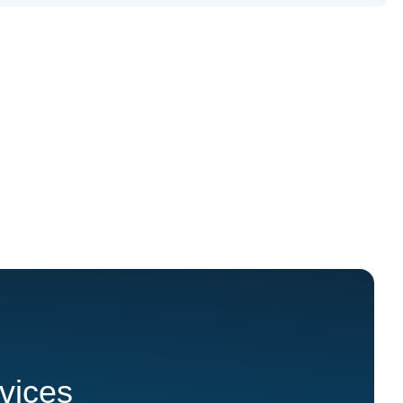
rvices