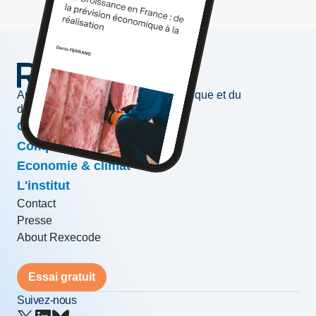
Au service de l'information économique et du
développement des entreprises
Conjoncture & prévisions
Compétitivité & croissance
Economie & climat
L'institut
Contact
Presse
About Rexecode
Essai gratuit
Suivez-nous