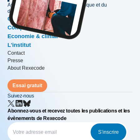
Au service de l'information économique et du
développement des entreprises
Conjoncture & prévisions
Compétitivité & croissance
Economie & climat
L'institut
Contact
Presse
About Rexecode
Essai gratuit
Suivez-nous
Abonnez-vous et recevez toutes les publications et les
évènements de Rexecode
S'inscrire