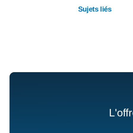
Sujets liés
L'off