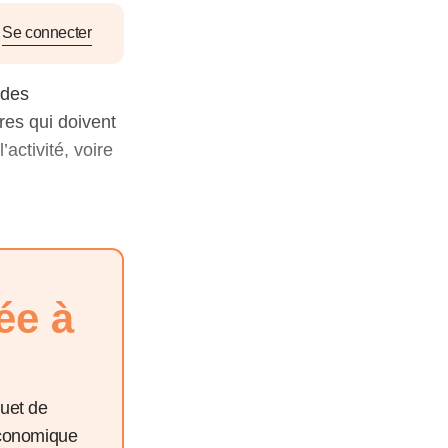
nat pour
Se connecter
tion et
 des
ans la
res qui doivent
activité, voire
Denis FERRAND
27 mai 2026
ée à
quet de
économique