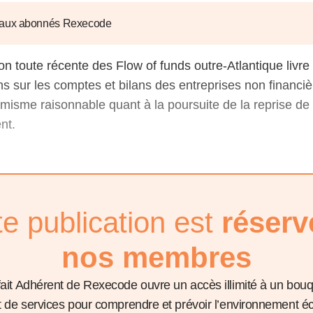
6
d'Olivier Redoulès au Sé
s les thèmes
Voir tous les produits
Rexecode
 aux abonnés Rexecode
u choc pétrolier, le poison
10 juil. 2025
hoc sur les
sionnements
Mieux concilier décarbona
ion toute récente des Flow of funds outre-Atlantique livre
6
croissance économique d
ns sur les comptes et bilans des entreprises non financiè
stratégie climat
e française ou le syndrome de
misme raisonnable quant à la poursuite de la reprise de l’
20 déc. 2024
ngo
nt.
6
e la presse
Voir toutes les instances
te publication est
réserv
nos membres
fait Adhérent de Rexecode ouvre un accès illimité à un bou
et de services pour comprendre et prévoir l’environnement 