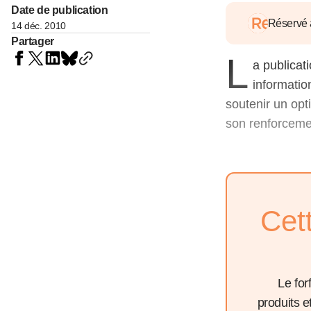
05 juin 202
Date de publication
Voir tous les pays
Voir tou
Réservé
14 déc. 2010
Au-delà d
Partager
lent du c
L
approvi
a publicat
07 mai 202
informatio
L’épargn
soutenir un opti
l’Okava
son renforceme
27 mai 202
Voir tous les économistes
Voir tout
Cet
Le for
produits 