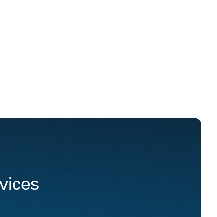
rvices