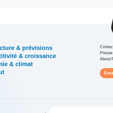
cture & prévisions
Contac
Presse
tivité & croissance
About 
ie & climat
ut
Essa