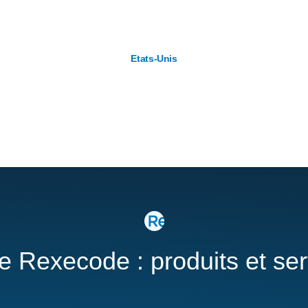
Etats-Unis
re Rexecode : produits et se