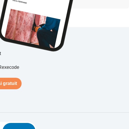
t
Rexecode
i gratuit