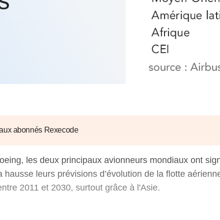
s
6
d'Olivier Redoulès au Sé
s les thèmes
Voir tous les produits
Rexecode
u choc pétrolier, le poison
10 juil. 2025
hoc sur les
sionnements
Mieux concilier décarbona
6
croissance économique d
stratégie climat
e française ou le syndrome de
20 déc. 2024
ngo
6
e la presse
Voir toutes les instances
 aux abonnés Rexecode
Boeing, les deux principaux avionneurs mondiaux ont sign
la hausse leurs prévisions d’évolution de la flotte aérienn
entre 2011 et 2030, surtout grâce à l'Asie.