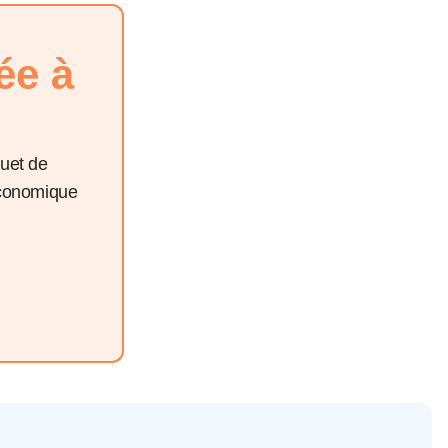
ée à
quet de
économique