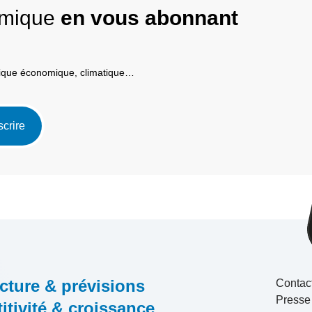
nomique
en vous abonnant
itique économique, climatique…
scrire
cture & prévisions
Contac
Presse
tivité & croissance