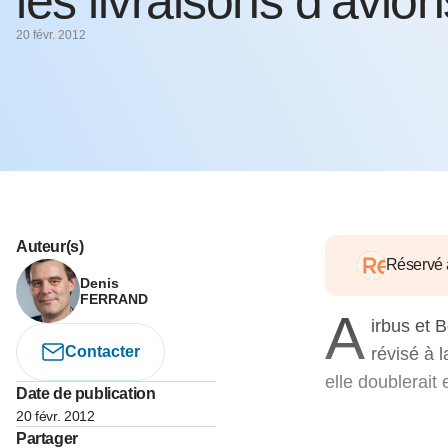
les livraisons d’avion
05 juin 202
Voir tous les pays
Voir tou
20 févr. 2012
Au-delà d
lent du c
approvi
07 mai 202
L’épargn
l’Okava
27 mai 202
Voir tous les économistes
Voir tout
Auteur(s)
Réservé
Denis
FERRAND
A
irbus et 
Contacter
révisé à 
elle doublerait 
Date de publication
20 févr. 2012
Partager