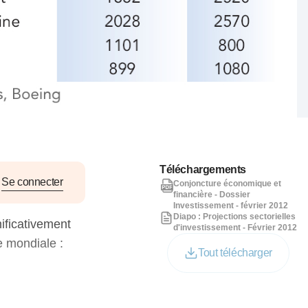
nat pour
tion et
ans la
Denis FERRAND
27 mai 2026
Téléchargements
Se connecter
Conjoncture économique et
financière - Dossier
Investissement - février 2012
Diapo : Projections sectorielles
ificativement
d'investissement - Février 2012
e mondiale :
Tout télécharger