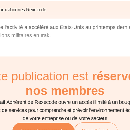
6
d'Olivier Redoulès au Sé
s les thèmes
Voir tous les produits
Rexecode
 aux abonnés Rexecode
u choc pétrolier, le poison
10 juil. 2025
hoc sur les
sionnements
Mieux concilier décarbona
e l'activité a accéléré aux Etats-Unis au printemps dernie
6
croissance économique d
ons militaires en Irak.
stratégie climat
e française ou le syndrome de
20 déc. 2024
ngo
6
e la presse
Voir toutes les instances
te publication est
réserv
nos membres
fait Adhérent de Rexecode ouvre un accès illimité à un bou
et de services pour comprendre et prévoir l’environnement 
de votre entreprise ou de votre secteur