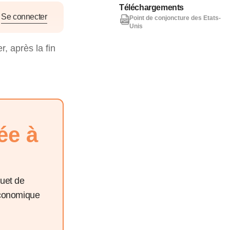
nat pour
Téléchargements
Se connecter
Point de conjoncture des Etats-
Unis
tion et
r, après la fin
ans la
Denis FERRAND
27 mai 2026
ée à
quet de
économique