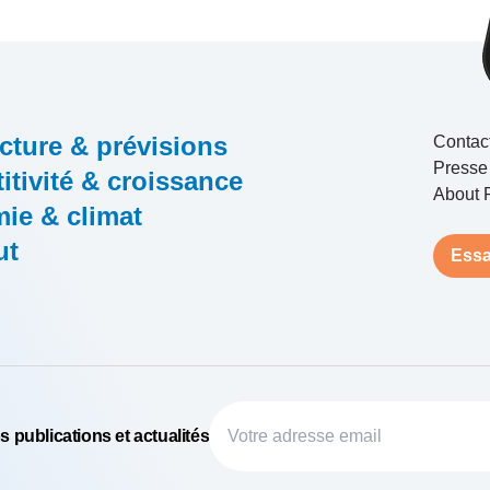
cture & prévisions
Contac
Presse
tivité & croissance
About 
ie & climat
ut
Essa
 publications et actualités