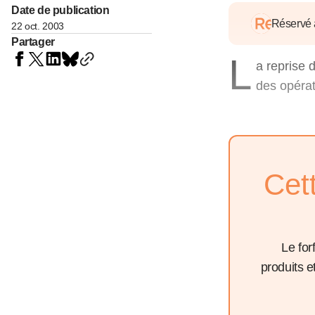
05 juin 202
Date de publication
Voir tous les pays
Voir tou
Réservé
22 oct. 2003
Au-delà d
Partager
lent du c
L
approvi
a reprise d
07 mai 202
des opérati
L’épargn
l’Okava
27 mai 202
Voir tous les économistes
Voir tout
Cet
Le for
produits 