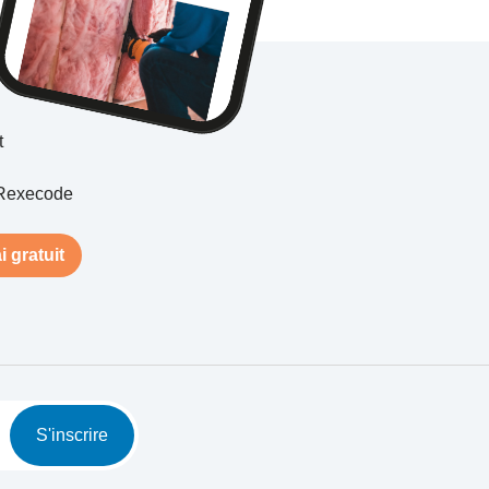
t
Rexecode
i gratuit
S'inscrire