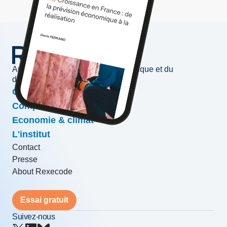
Au service de l'information économique et du
développement des entreprises
Conjoncture & prévisions
Compétitivité & croissance
Economie & climat
L'institut
Contact
Presse
About Rexecode
Essai gratuit
Suivez-nous