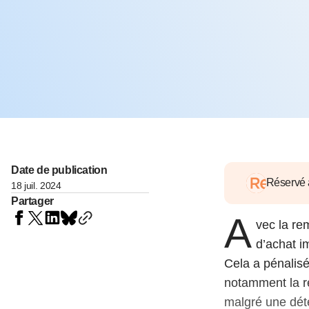
05 juin 202
Voir tous les pays
Voir tou
Au-delà d
lent du c
approvi
07 mai 202
L’épargn
l’Okava
27 mai 202
Voir tous les économistes
Voir tout
Date de publication
Réservé
18 juil. 2024
Partager
A
vec la rem
d’achat i
Cela a pénalisé
notamment la ré
malgré une déte