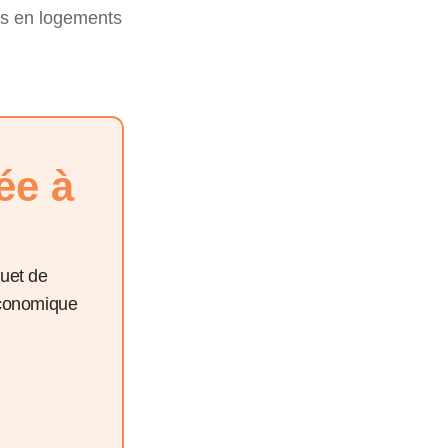
ns en logements
ée à
quet de
économique