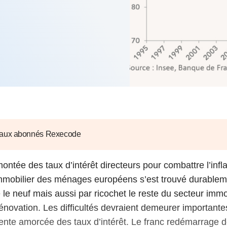
6
d'Olivier Redoulès au Sé
s les thèmes
Voir tous les produits
Rexecode
u choc pétrolier, le poison
10 juil. 2025
hoc sur les
sionnements
Mieux concilier décarbona
6
croissance économique d
stratégie climat
e française ou le syndrome de
20 déc. 2024
ngo
6
e la presse
Voir toutes les instances
 aux abonnés Rexecode
ontée des taux d’intérêt directeurs pour combattre l’infla
mmobilier des ménages européens s’est trouvé durablem
 le neuf mais aussi par ricochet le reste du secteur immob
novation. Les difficultés devraient demeurer importante
nte amorcée des taux d’intérêt. Le franc redémarrage de 