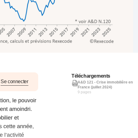
nat pour
tion et
ans la
Denis FERRAND
27 mai 2026
Téléchargements
Se connecter
A&D 121 - Crise immobilière en
France (juillet 2024)
9 pages
tion, le pouvoir
ent amoindri.
ilier et
s cette année,
l’activité