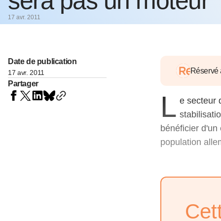
sera pas un moteur
05 juin 202
Voir tous les pays
Voir tou
17 avr. 2011
Au-delà d
lent du c
approvi
07 mai 202
Date de publication
Réservé
17 avr. 2011
L’épargn
Partager
l’Okava
L
27 mai 202
e secteur 
stabilisati
Voir tous les économistes
Voir tout
bénéficier d'un
population all
Cet