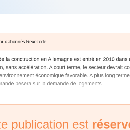
6
d'Olivier Redoulès au Sé
s les thèmes
Voir tous les produits
Rexecode
u choc pétrolier, le poison
10 juil. 2025
hoc sur les
sionnements
Mieux concilier décarbona
6
croissance économique d
stratégie climat
 aux abonnés Rexecode
e française ou le syndrome de
20 déc. 2024
ngo
6
de la conctruction en Allemagne est entré en 2010 dans
on, sans accélération. A court terme, le secteur devrait c
e la presse
Voir toutes les instances
 environnement économique favorable. A plus long terme, 
emande pesera sur la demande de logements.
te publication est
réserv