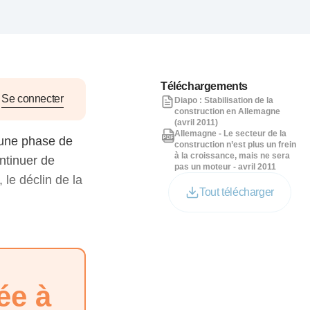
nat pour
tion et
ans la
Téléchargements
Se connecter
Diapo : Stabilisation de la
construction en Allemagne
(avril 2011)
Allemagne - Le secteur de la
 une phase de
Denis FERRAND
27 mai 2026
construction n’est plus un frein
à la croissance, mais ne sera
ontinuer de
pas un moteur - avril 2011
le déclin de la
Tout télécharger
ée à