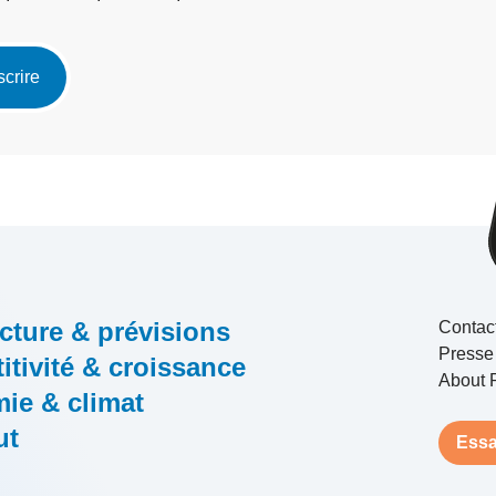
scrire
cture & prévisions
Contac
Presse
tivité & croissance
About 
ie & climat
ut
Essa