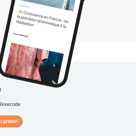
t
Rexecode
i gratuit