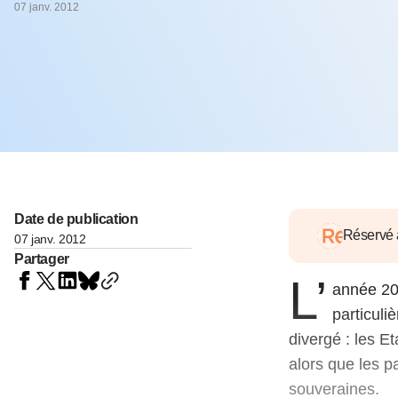
05 juin 202
07 janv. 2012
Voir tous les pays
Voir tou
Au-delà d
lent du c
approvi
07 mai 202
L’épargn
l’Okava
27 mai 202
Voir tous les économistes
Voir tout
Date de publication
Réservé
07 janv. 2012
Partager
L’
année 201
particuli
divergé : les E
alors que les p
souveraines.