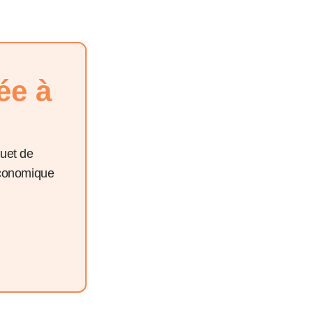
ée à
quet de
économique