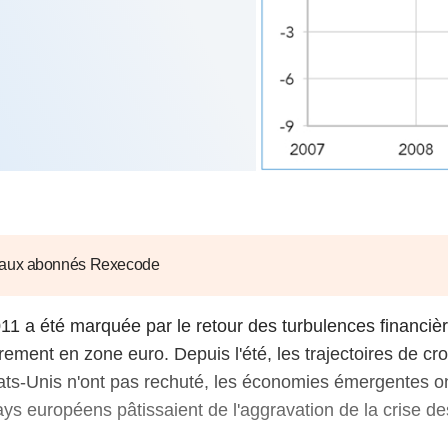
6
d'Olivier Redoulès au Sé
s les thèmes
Voir tous les produits
Rexecode
u choc pétrolier, le poison
10 juil. 2025
hoc sur les
sionnements
Mieux concilier décarbona
6
croissance économique d
stratégie climat
e française ou le syndrome de
20 déc. 2024
ngo
6
e la presse
Voir toutes les instances
 aux abonnés Rexecode
1 a été marquée par le retour des turbulences financièr
èrement en zone euro. Depuis l'été, les trajectoires de cr
tats-Unis n'ont pas rechuté, les économies émergentes on
ays européens pâtissaient de l'aggravation de la crise de