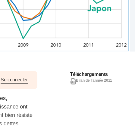
nat pour
tion et
ans la
Denis FERRAND
27 mai 2026
Téléchargements
Se connecter
Bilan de l'année 2011
es,
oissance ont
t bien résisté
s dettes