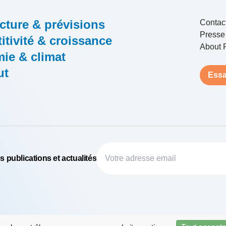
cture & prévisions
Contac
Presse
tivité & croissance
About 
ie & climat
ut
Essa
 publications et actualités