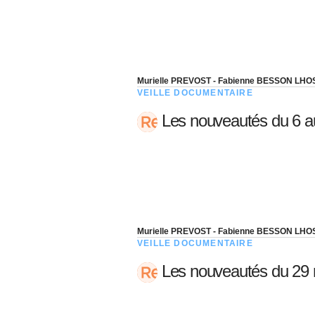
05 juin 202
Voir tous les pays
Voir tou
Au-delà d
lent du c
approvi
07 mai 202
Murielle PREVOST - Fabienne BESSON LHO
VEILLE DOCUMENTAIRE
L’épargn
Les nouveautés du 6 a
l’Okava
27 mai 202
Voir tous les économistes
Voir tout
Murielle PREVOST - Fabienne BESSON LHO
VEILLE DOCUMENTAIRE
Les nouveautés du 29