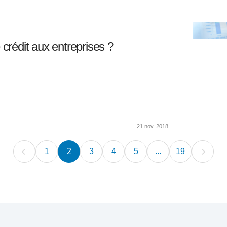
 crédit aux entreprises ?
21 nov. 2018
1
2
3
4
5
...
19