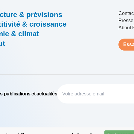
cture & prévisions
Contac
Presse
tivité & croissance
About 
ie & climat
ut
Essa
 publications et actualités