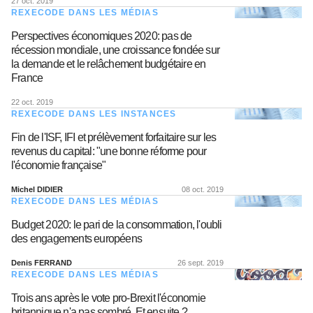
27 oct. 2019
REXECODE DANS LES MÉDIAS
Perspectives économiques 2020: pas de
récession mondiale, une croissance fondée sur
la demande et le relâchement budgétaire en
France
22 oct. 2019
REXECODE DANS LES INSTANCES
Fin de l'ISF, IFI et prélèvement forfaitaire sur les
revenus du capital: "une bonne réforme pour
l'économie française"
Michel DIDIER
08 oct. 2019
REXECODE DANS LES MÉDIAS
Budget 2020: le pari de la consommation, l'oubli
des engagements européens
Denis FERRAND
26 sept. 2019
REXECODE DANS LES MÉDIAS
Trois ans après le vote pro-Brexit l'économie
britannique n'a pas sombré. Et ensuite ?