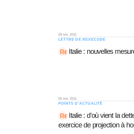
05 juin 202
Voir tous les pays
Voir tou
Au-delà d
lent du c
approvi
07 mai 202
29 nov. 2011
LETTRE DE REXECODE
L’épargn
Italie : nouvelles mesur
l’Okava
27 mai 202
Voir tous les économistes
Voir tout
02 nov. 2011
POINTS D’ACTUALITÉ
Italie : d’où vient la det
exercice de projection à h