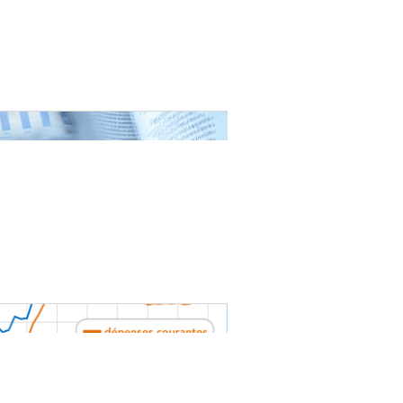
nat pour
tion et
ans la
Denis FERRAND
27 mai 2026