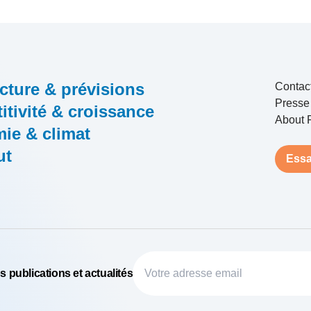
cture & prévisions
Contac
Presse
tivité & croissance
About 
ie & climat
ut
Essa
 publications et actualités