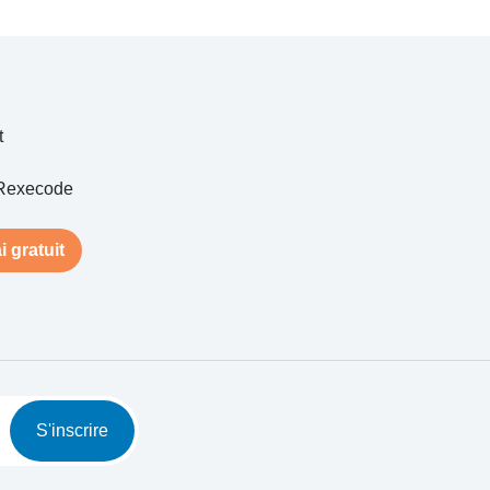
t
Rexecode
i gratuit
S'inscrire